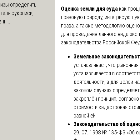
тизы определить
Оценка земли для суда
как проц
теля рукописи,
правовую природу, интегрирующую
нн...
права, а также методологию оцен
для проведения данного вида экс
законодательства Российской Фе
Земельное законодательс
устанавливает, что рыночная
устанавливается в соответс
деятельности, а для целей 
законом случаях определяет
закреплён принцип, согласн
стоимости кадастровая стои
равной ей.
Законодательство об оцен
29. 07. 1998 № 135-ФЗ «Об 