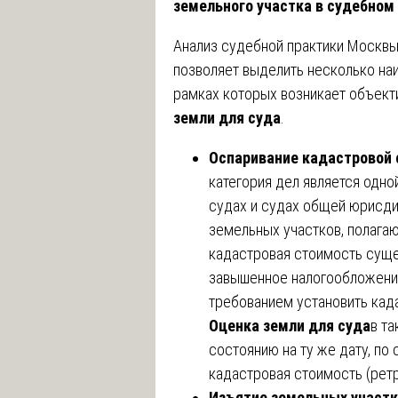
земельного участка в судебном
Анализ судебной практики Москвы
позволяет выделить несколько наи
рамках которых возникает объект
земли для суда
.
Оспаривание кадастровой 
категория дел является одн
судах и судах общей юрисди
земельных участков, полага
кадастровая стоимость суще
завышенное налогообложение
требованием установить кад
Оценка земли для суда
в т
состоянию на ту же дату, по
кадастровая стоимость (ретр
Изъятие земельных участк