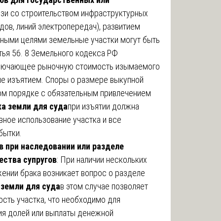
вязи со строительством инфраструктурных
дов, линий электропередач), развитием
чными целями земельные участки могут быть
тья 56. 8 Земельного кодекса РФ
ключающее рыночную стоимость изымаемого
ые изъятием. Споры о размере выкупной
ом порядке с обязательным привлечением
а земли для суда
при изъятии должна
вное использование участка и все
бытки.
в при наследовании или разделе
ства супругов
: При наличии нескольких
жении брака возникает вопрос о разделе
 земли для суда
в этом случае позволяет
сть участка, что необходимо для
ия долей или выплаты денежной