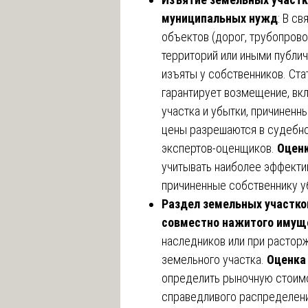
муниципальных нужд
: В с
объектов (дорог, трубопрово
территорий или иными публи
изъяты у собственников. Ста
гарантирует возмещение, в
участка и убытки, причиненн
цены разрешаются в судебн
экспертов-оценщиков.
Оценк
учитывать наиболее эффекти
причиненные собственнику у
Раздел земельных участко
совместно нажитого имуще
наследников или при растор
земельного участка.
Оценка
определить рыночную стоимо
справедливого распределен