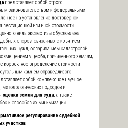
да
представляет собой строго
ным законодательством и федеральными
вленное на установление достоверной
инвестиционной или иной стоимости
 данного вида экспертизы обусловлена
дебных споров, связанных с изъятием
твенных нужд, оспариванием кадастровой
возмещением ущерба, причиненного землям,
где корректное определение стоимости
аеугольным камнем справедливого
едставляет собой комплексное научное
, методологических подходов и
ия
оценки земли для суда
, а также
бок и способов их минимизации.
нормативное регулирование судебной
ых участков