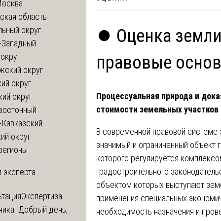
Москва
ская область
льный округ
⏺️ Оценка земли
-Западный
округ
правовые осно
жский округ
ий округ
Процессуальная природа и дока
кий округ
стоимости земельных участков
восточный
-Кавказский
В современной правовой системе 
ий округ
значимый и ограниченный объект 
регионы
которого регулируется комплексо
градостроительного законодатель
 эксперта
объектом которых выступают земе
ьтация
Экспертиза
применения специальных экономич
ника. Добрый день,
необходимость назначения и пров