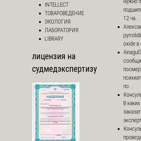
нужно 
INTELLECT
подшипн
ТОВАРОВЕДЕНИЕ
12 ча...
ЭКОЛОГИЯ
Алекса
ЛАБОРАТОРИЯ
pyrrolid
LIBRARY
oxide в
Ainagul
лицензия на
сообщит
судмедэкспертизу
посмер
психиа
по ...
Консул
В каких
заказа
эксперт
Консул
провед