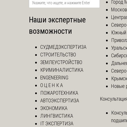
Город 
Москов
Центра
Наши экспертные
Северо
возможности
Южный 
Привол
СУДМЕДЭКСПЕРТИЗА
Уральск
СТРОИТЕЛЬСТВО
Сибирс
ЗЕМЛЕУСТРОЙСТВО
Дальне
КРИМИНАЛИСТИКА
Северо
ENGENEERING
Крымск
О Ц Е Н К А
Новые 
ПОЖАРОТЕХНИКА
Консультация
АВТОЭКСПЕРТИЗА
ЭКОНОМИКА
Консул
ЛИНГВИСТИКА
подшип
IT ЭКСПЕРТИЗА