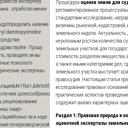
провести экспертизу
Процедура
оценки земли для су
ика : отработал менее
регламентированное процессуаль
стандартами исследование, напра
ндр
Определить наличие
величины рыночной, кадастровой, 
inyl diaminopyrimidine
земельного надела. Актуальность
 средстве.
неуклонным ростом количества су
Здравствуйте. Прошу
земельных участков для государс
ь, проводите ли вы
стоимости, разделом имущества, 
тные психолого-
а также иными категориями дел, 
трические экспертизы
земельного участка выступает кр
правосудия. Настоящая статья пр
ьтация
&#x1f6e1;&#xfe0f;
исследование правовых оснований
 случаях целесообразно
практических аспектов проведен
ть рецензирование
содержит анализ характерных оши
изы смарт-...
Раздел 1: Правовая природа и 
ьтация
Можно ли в ходе
оценочной экспертизы земельн
ения почерковедческой