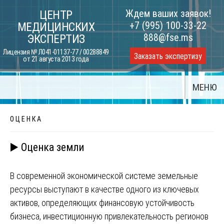
Skip
Ждем ваших заявок!
ЦЕНТР
to
+7 (995) 100-33-22
МЕДИЦИНСКИХ
content
888@fse.ms
ЭКСПЕРТИЗ
Лицензия № Л041-01137-77 / 00288849
Заказать экспертизу
от 21 августа 2013 года
МЕНЮ
О Ц Е Н К А
▶️ Оценка земли
В современной экономической системе земельные
ресурсы выступают в качестве одного из ключевых
активов, определяющих финансовую устойчивость
бизнеса, инвестиционную привлекательность регионов