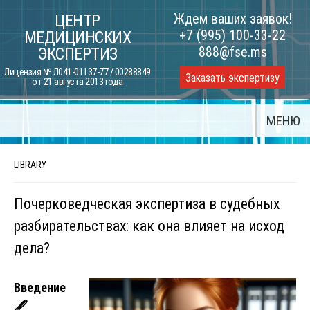
Skip
Ждем ваших заявок!
ЦЕНТР
to
+7 (995) 100-33-22
МЕДИЦИНСКИХ
content
888@fse.ms
ЭКСПЕРТИЗ
Лицензия № Л041-01137-77 / 00288849
Заказать экспертизу
от 21 августа 2013 года
МЕНЮ
LIBRARY
Почерковедческая экспертиза в судебных
разбирательствах: как она влияет на исход
дела?
Введение
🖋