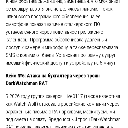
К нам обратилась женщина, заметившая, что муж знает
её маршруты, хотя она не делилась планами. Поиск
шпионского программного обеспечения на её
смартфоне показал наличие сталкерского ПО,
установленного через подставное приложение-
календарь. Программа обеспечивала удалённый
доступ к камере и микрофону, а также перехватывала
SMS с кодами от банка. Установил программу супруг,
имевший физический доступ к устройству на 5 минут.
Кейс №6: Атака на бухгалтера через троян
DarkWatchman RAT
В 2026 году группа хакеров Hive0117 (также известная
как Watch Wolf) атаковала российские компании через
заражённые письма с RAR-архивами, маскируемыми
под счета на оплату. Вредоносный троян DarkWatchman
RAT позволял злоумышленникам скрытно управлять