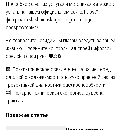
Подробнее о наших услугах и методиках вы можете
узнать на нашем официальном сайте:
https://
фсэ.рф/poisk-shpionskogo-programmnogo-
obespecheniya/
Не позволяйте невидимым глазам следить за вашей
жизнью — возьмите контроль над своей цифровой
средой в свои руки! 🛡️⚖️🔒
Навигация
🟩 Психиатрическое освидетельствование перед
сделкой с недвижимостью: научно-правовой анализ
по
превентивной диагностики сделкоспособности
записям
🆘 Пожарно-техническая экспертиза: судебная
практика
Похожие статьи