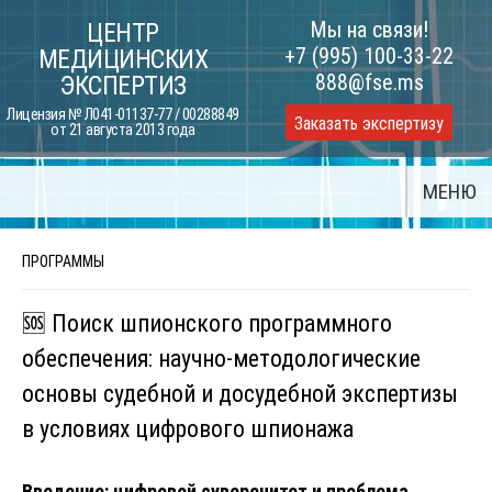
Skip
Мы на связи!
ЦЕНТР
to
+7 (995) 100-33-22
МЕДИЦИНСКИХ
content
888@fse.ms
ЭКСПЕРТИЗ
Лицензия № Л041-01137-77 / 00288849
Заказать экспертизу
от 21 августа 2013 года
МЕНЮ
ПРОГРАММЫ
🆘 Поиск шпионского программного
обеспечения: научно-методологические
основы судебной и досудебной экспертизы
в условиях цифрового шпионажа
Введение: цифровой суверенитет и проблема