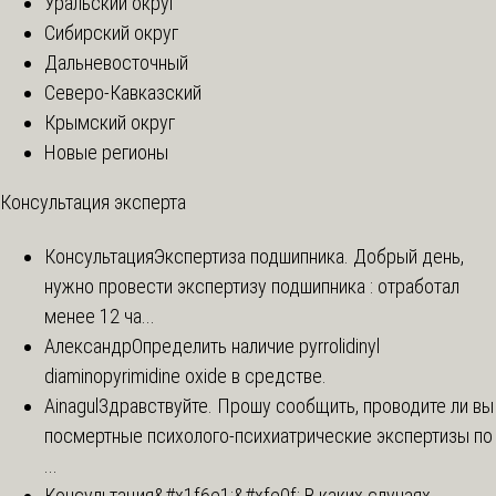
Уральский округ
Сибирский округ
Дальневосточный
Северо-Кавказский
Крымский округ
Новые регионы
Консультация эксперта
Консультация
Экспертиза подшипника. Добрый день,
нужно провести экспертизу подшипника : отработал
менее 12 ча...
Александр
Определить наличие pyrrolidinyl
diaminopyrimidine oxide в средстве.
Ainagul
Здравствуйте. Прошу сообщить, проводите ли вы
посмертные психолого-психиатрические экспертизы по
...
Консультация
&#x1f6e1;&#xfe0f; В каких случаях