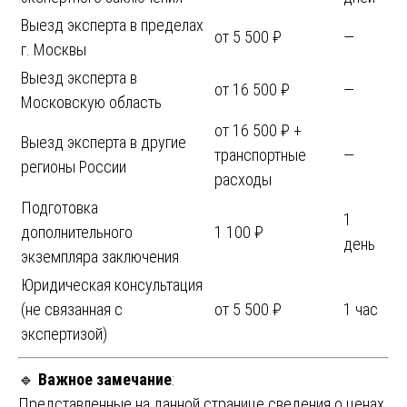
Выезд эксперта в пределах
от 5 500 ₽
—
г. Москвы
Выезд эксперта в
от 16 500 ₽
—
Московскую область
от 16 500 ₽ +
Выезд эксперта в другие
транспортные
—
регионы России
расходы
Подготовка
1
дополнительного
1 100 ₽
день
экземпляра заключения
Юридическая консультация
(не связанная с
от 5 500 ₽
1 час
экспертизой)
🔹
Важное замечание
:
Представленные на данной странице сведения о ценах