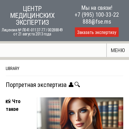
Skip
Мы на связи!
ЦЕНТР
to
+7 (995) 100-33-22
МЕДИЦИНСКИХ
content
888@fse.ms
ЭКСПЕРТИЗ
Лицензия № Л041-01137-77 / 00288849
Заказать экспертизу
от 21 августа 2013 года
МЕНЮ
LIBRARY
Портретная экспертиза 👤🔍
📸
Что
такое