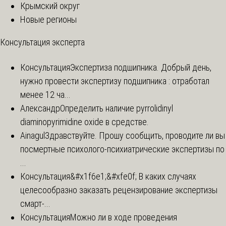
Крымский округ
Новые регионы
Консультация эксперта
Консультация
Экспертиза подшипника. Добрый день,
нужно провести экспертизу подшипника : отработал
менее 12 ча...
Александр
Определить наличие pyrrolidinyl
diaminopyrimidine oxide в средстве.
Ainagul
Здравствуйте. Прошу сообщить, проводите ли вы
посмертные психолого-психиатрические экспертизы по
...
Консультация
&#x1f6e1;&#xfe0f; В каких случаях
целесообразно заказать рецензирование экспертизы
смарт-...
Консультация
Можно ли в ходе проведения