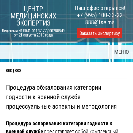
Skip
Наш офис открылся!
ЦЕНТР
to
+7 (995) 100-33-22
МЕДИЦИНСКИХ
content
888@fse.ms
ЭКСПЕРТИЗ
Лицензия № Л041-01137-77 / 00288849
Заказать экспертизу
от 21 августа 2013 года
МЕНЮ
ВВК | ВВЭ
Процедура обжалования категории
годности к военной службе:
процессуальные аспекты и методология
Процедура оспаривания категории годности к
военной службе
представляет собой комплексный