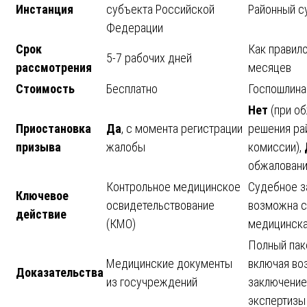
Инстанция
субъекта Российской
Районный с
Федерации
Срок
Как правило
5-7 рабочих дней
рассмотрения
месяцев
Стоимость
Бесплатно
Госпошлина
Нет
(при о
Приостановка
Да
, с момента регистрации
решения ра
призыва
жалобы
комиссии),
обжаловани
Контрольное медицинское
Судебное з
Ключевое
освидетельствование
возможна с
действие
(КМО)
медицинска
Полный пак
Медицинские документы
включая в
Доказательства
из госучреждений
заключение
экспертизы