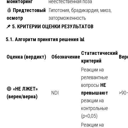
мониторинг
неестественная поза
🩸
Предтестовый
Гипотония, брадикардия, миоз,
осмотр
заторможенность
📌
5. КРИТЕРИИ ОЦЕНКИ РЕЗУЛЬТАТОВ
5.1. Алгоритм принятия решения
📊
Статистический
Оценка (вердикт)
Обозначение
Вер
критерий
Реакции на
релевантные
вопросы
НЕ
🟢
«НЕ ЛЖЕТ»
NDI
превышают
>90
(верен/верна)
реакции на
контрольные
(p<0,05)
Реакции на