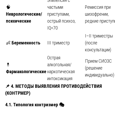
Эпилепсия с
🧠
частыми
Ремиссия при
Неврологические/
приступами,
шизофрении,
психические
острый психоз,
редкие приступ
IQ<70
I–II триместры
👶
Беременность
III триместр
(после
консультации)
Острая
Прием СИОЗС
💊
алкогольная/
(решение
Фармакологические
наркотическая
индивидуально)
интоксикация
📌
4. МЕТОДЫ ВЫЯВЛЕНИЯ ПРОТИВОДЕЙСТВИЯ
(КОНТРМЕР)
4.1. Типология контризмер
🎭