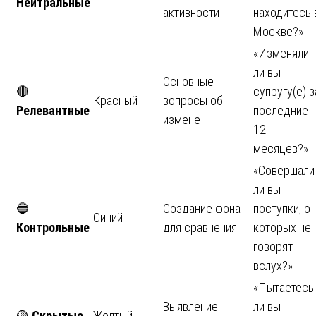
Нейтральные
активности
находитесь 
Москве?»
«Изменяли
ли вы
Основные
🔴
супругу(е) з
Красный
вопросы об
Релевантные
последние
измене
12
месяцев?»
«Совершали
ли вы
🔵
Создание фона
поступки, о
Синий
Контрольные
для сравнения
которых не
говорят
вслух?»
«Пытаетесь
Выявление
ли вы
🟡
Скрытые
Желтый