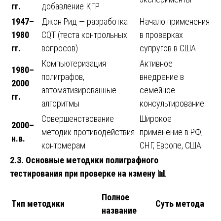
гг.
добавление КГР
1947–
Джон Рид — разработка
Начало применения
1980
CQT (теста контрольных
в проверках
гг.
вопросов)
супругов в США
Компьютеризация
Активное
1980–
полиграфов,
внедрение в
2000
автоматизированные
семейное
гг.
алгоритмы
консультирование
Совершенствование
Широкое
2000–
методик противодействия
применение в РФ,
н.в.
контрмерам
СНГ, Европе, США
2.3. Основные методики полиграфного
тестирования при проверке на измену
📊
Полное
Тип методики
Суть метода
название