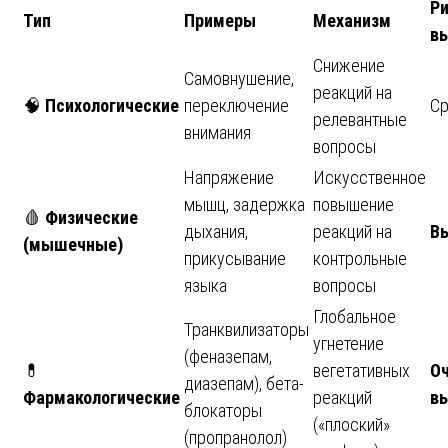
Р
Тип
Примеры
Механизм
в
Снижение
Самовнушение,
реакций на
🧠
Психологические
переключение
Ср
релевантные
внимания
вопросы
Напряжение
Искусственное
мышц, задержка
повышение
🩸
Физические
дыхания,
реакций на
В
(мышечные)
прикусывание
контрольные
языка
вопросы
Глобальное
Транквилизаторы
угнетение
(феназепам,
💊
вегетативных
О
диазепам), бета-
Фармакологические
реакций
в
блокаторы
(«плоский»
(пропранолол)