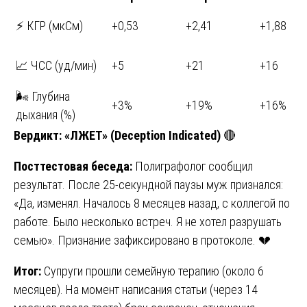
⚡ КГР (мкСм)
+0,53
+2,41
+1,88
📈 ЧСС (уд/мин)
+5
+21
+16
🌬️ Глубина
+3%
+19%
+16%
дыхания (%)
Вердикт:
«ЛЖЕТ» (Deception Indicated)
🔴
Посттестовая беседа:
Полиграфолог сообщил
результат. После 25-секундной паузы муж признался:
«Да, изменял. Началось 8 месяцев назад, с коллегой по
работе. Было несколько встреч. Я не хотел разрушать
семью». Признание зафиксировано в протоколе. 💔
Итог:
Супруги прошли семейную терапию (около 6
месяцев). На момент написания статьи (через 14