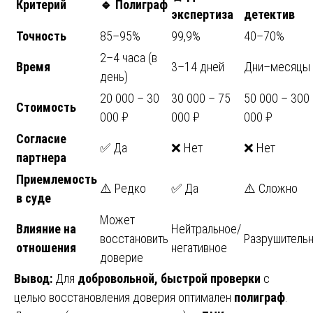
Критерий
🔹
Полиграф
экспертиза
детектив
Точность
85–95%
99,9%
40–70%
2–4 часа (в
Время
3–14 дней
Дни–месяцы
день)
20 000 – 30
30 000 – 75
50 000 – 300
Стоимость
000 ₽
000 ₽
000 ₽
Согласие
✅ Да
❌ Нет
❌ Нет
партнера
Приемлемость
⚠️ Редко
✅ Да
⚠️ Сложно
в суде
Может
Влияние на
Нейтральное/
восстановить
Разрушитель
отношения
негативное
доверие
Вывод:
Для
добровольной, быстрой проверки
с
целью восстановления доверия оптимален
полиграф
.