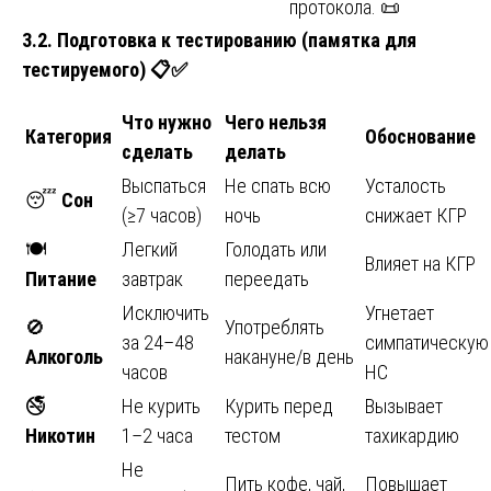
протокола. 📜
3.2. Подготовка к тестированию (памятка для
тестируемого)
📋✅
Что нужно
Чего нельзя
Категория
Обоснование
сделать
делать
Выспаться
Не спать всю
Усталость
😴
Сон
(≥7 часов)
ночь
снижает КГР
🍽️
Легкий
Голодать или
Влияет на КГР
Питание
завтрак
переедать
Исключить
Угнетает
🚫
Употреблять
за 24–48
симпатическую
Алкоголь
накануне/в день
часов
НС
🚭
Не курить
Курить перед
Вызывает
Никотин
1–2 часа
тестом
тахикардию
Не
Пить кофе, чай,
Повышает