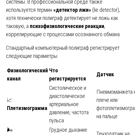
системы. В профессиональной среде также
используется термин
«детектор лжи»
(lie detector),
хотя технически полиграф детектирует не ложь как
таковую, а
психофизиологические реакции
,
коррелирующие с процессами осознанного обмана.
Стандартный компьютерный полиграф регистрирует
следующие параметры:
Физиологический
Что
Датчик
канал
регистрируется
Систолическое и
Пневмоманжета 
диастолическое
📈
плече или
артериальное
Плетизмограмма
фотоплетизмогр
давление, частота
на пальце
пульса
🌬️
Грудное дыхание
Тензодатчик на