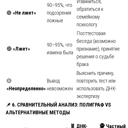
Извиниться,
90–95%, что
обратиться к
🟢
«Не лжет»
подозрения
семейному
ложные
психологу
Посттестовая
беседа (возможно
90–95%, что
🔴
«Лжет»
признание), принятие
измена была
решения о судьбе
брака
Выяснить причину,
🟡
Вывод
повторить тест или
«Неопределенно»
невозможен
использовать ДНК-
экспертизу
📌
6. СРАВНИТЕЛЬНЫЙ АНАЛИЗ: ПОЛИГРАФ VS
АЛЬТЕРНАТИВНЫЕ МЕТОДЫ
🧬
ДНК-
🕵️ Частный