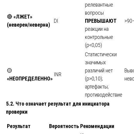
релевантные
вопросы
🔴
«ЛЖЕТ»
DI
ПРЕВЫШАЮТ
>90
(неверен/неверна)
реакции на
контрольные
(p<0,05)
Статистически
значимых
🟡
различий нет
Выв
INR
«НЕОПРЕДЕЛЕННО»
(p>0,10);
нев
артефакты;
противодействие
5.2. Что означает результат для инициатора
проверки
Результат
Вероятность
Рекомендации