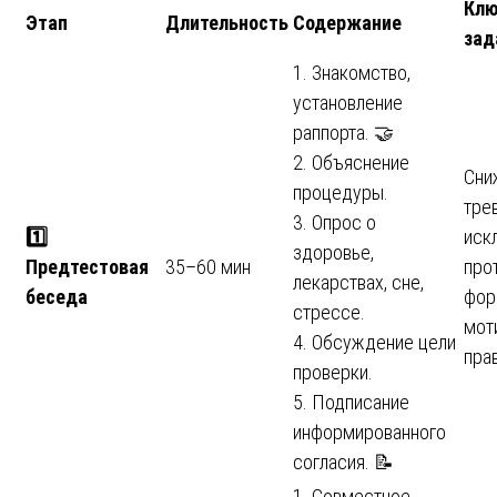
Кл
Этап
Длительность
Содержание
зад
1. Знакомство,
установление
раппорта. 🤝
2. Объяснение
Сни
процедуры.
трев
3. Опрос о
1️
иск
здоровье,
Предтестовая
35–60 мин
про
лекарствах, сне,
беседа
фор
стрессе.
мот
4. Обсуждение цели
пра
проверки.
5. Подписание
информированного
согласия. 📝
1. Совместное