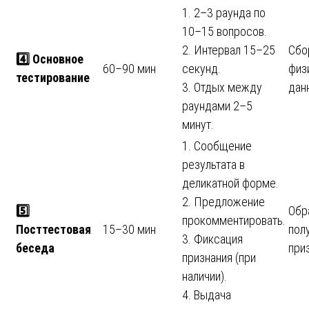
1. 2–3 раунда по
10–15 вопросов.
2. Интервал 15–25
Сбо
4️
Основное
60–90 мин
секунд.
физ
тестирование
3. Отдых между
дан
раундами 2–5
минут.
1. Сообщение
результата в
деликатной форме.
2. Предложение
5️
Обр
прокомментировать.
Посттестовая
15–30 мин
пол
3. Фиксация
беседа
при
признания (при
наличии).
4. Выдача