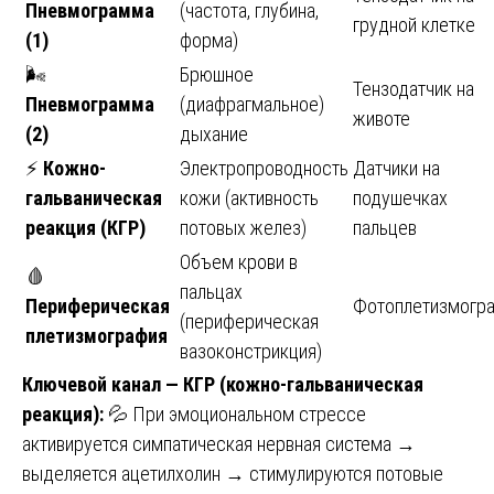
Пневмограмма
(частота, глубина,
грудной клетке
(1)
форма)
🌬️
Брюшное
Тензодатчик на
Пневмограмма
(диафрагмальное)
животе
(2)
дыхание
⚡
Кожно-
Электропроводность
Датчики на
гальваническая
кожи (активность
подушечках
реакция (КГР)
потовых желез)
пальцев
Объем крови в
🩸
пальцах
Периферическая
Фотоплетизмогр
(периферическая
плетизмография
вазоконстрикция)
Ключевой канал — КГР (кожно-гальваническая
реакция):
💦 При эмоциональном стрессе
активируется симпатическая нервная система →
выделяется ацетилхолин → стимулируются потовые