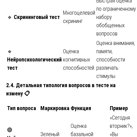
Быстрая оценка
по ограниченному
Многоцелевой
🔹
Скрининговый тест
набору
скрининг
обобщенных
вопросов
Оценка внимания,
🔹
Оценка
памяти,
Нейропсихологический
когнитивных
способности
тест
способностей
различать
стимулы
2.4. Детальная типология вопросов в тесте на
измену
📋
Тип вопроса
Маркировка
Функция
Пример
«Сегодня
Оценка
вторник?»,
🟢
Зеленый
базальной
«Вы