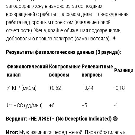
заподозрил жену в измене из-за ее поздних
возвращений с работы. На самом деле — сверхурочная
работа над срочным проектом (введение новой
отчетности). Жена, крайне обиженная подозрениями,
добровольно прошла полиграф (сама настояла). 👩
Результаты физиологических данных (3 раунда):
Физиологический
Контрольные
Релевантные
Разница
канал
вопросы
вопросы
⚡ КГР (мкСм)
+0,62
+0,44
-0,18
📈 ЧСС (уд/мин)
+6
+5
-1
Вердикт
:
«
НЕ
ЛЖЕТ
» (No Deception Indicated)
🟢
Итог:
Муж извинился перед женой. Пара обратилась к