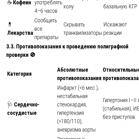
☕
Кофеин
употреблять
колу
базальную КГР
4–6 часов
Сообщить
💊
Скрывать
Искажают
все
Лекарства
транквилизаторы
реакции
препараты
3.3. Противопоказания к проведению полиграфной
проверки
🚫
Абсолютные
Относительны
Категория
противопоказания
противопоказа
Инфаркт (<6 мес.),
нестабильная
Гипертония I–II 
🩺
Сердечно-
стенокардия,
(стабильная), И
сосудистые
гипертензия
без приступов
(>180/110),
аневризма аорты