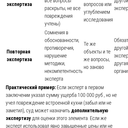
все вопросы
друго
экспертиза
вопросов или
раскрыты, не все
экспер
углублением
повреждения
исследования
учтены)
Сомнения в
обоснованности,
Обяза
Те же
противоречия,
друго
Повторная
объекты и те
нарушение
экспер
экспертиза
же вопросы,
методики,
другая
но заново
некомпетентность
органи
эксперта
Практический пример:
Если эксперт в первом
заключении указал сумму ущерба 100 000 руб., но не
учел повреждение встроенной кухни (забыл или не
заметил), суд может назначить
дополнительную
экспертизу
для оценки этого элемента. Если же
эксперт использовал явно завышенные цены или не