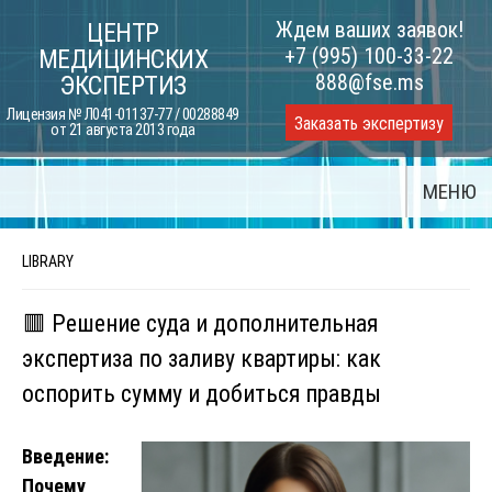
Skip
Ждем ваших заявок!
ЦЕНТР
to
+7 (995) 100-33-22
МЕДИЦИНСКИХ
content
888@fse.ms
ЭКСПЕРТИЗ
Лицензия № Л041-01137-77 / 00288849
Заказать экспертизу
от 21 августа 2013 года
МЕНЮ
LIBRARY
🟥 Решение суда и дополнительная
экспертиза по заливу квартиры: как
оспорить сумму и добиться правды
Введение:
Почему