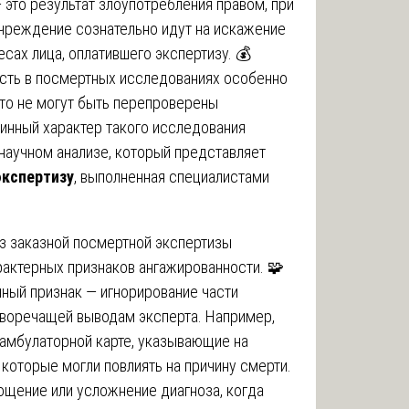
 это результат злоупотребления правом, при
учреждение сознательно идут на искажение
сах лица, оплатившего экспертизу. 💰
сть в посмертных исследованиях особенно
сто не могут быть перепроверены
нный характер такого исследования
научном анализе, который представляет
экспертизу
, выполненная специалистами
з заказной посмертной экспертизы
рактерных признаков ангажированности. 🧩
ный признак — игнорирование части
воречащей выводам эксперта. Например,
 амбулаторной карте, указывающие на
 которые могли повлиять на причину смерти.
ощение или усложнение диагноза, когда