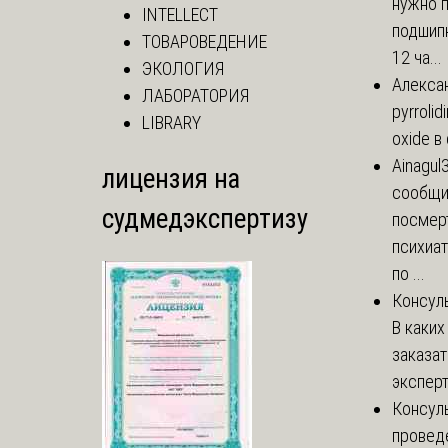
нужно 
INTELLECT
подшипн
ТОВАРОВЕДЕНИЕ
12 ча...
ЭКОЛОГИЯ
Алекса
ЛАБОРАТОРИЯ
pyrrolid
LIBRARY
oxide в
Ainagul
лицензия на
сообщит
судмедэкспертизу
посмер
психиа
по ...
Консул
В каких
заказа
эксперт
Консул
провед