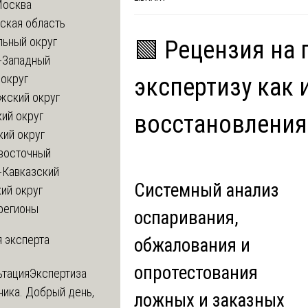
Москва
ская область
льный округ
🟩 Рецензия на
-Западный
округ
экспертизу как 
жский округ
ий округ
восстановления
кий округ
восточный
-Кавказский
Системный анализ
ий округ
регионы
оспаривания,
 эксперта
обжалования и
опротестования
ьтация
Экспертиза
ника. Добрый день,
ложных и заказных