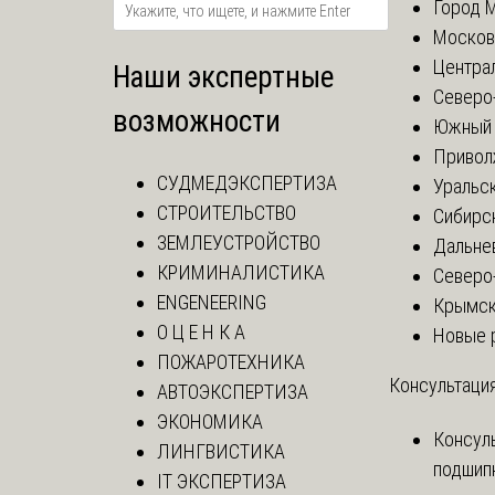
Город 
Москов
Центра
Наши экспертные
Северо
возможности
Южный 
Привол
СУДМЕДЭКСПЕРТИЗА
Уральск
СТРОИТЕЛЬСТВО
Сибирс
ЗЕМЛЕУСТРОЙСТВО
Дальне
КРИМИНАЛИСТИКА
Северо
ENGENEERING
Крымск
О Ц Е Н К А
Новые 
ПОЖАРОТЕХНИКА
Консультация
АВТОЭКСПЕРТИЗА
ЭКОНОМИКА
Консул
ЛИНГВИСТИКА
подшип
IT ЭКСПЕРТИЗА