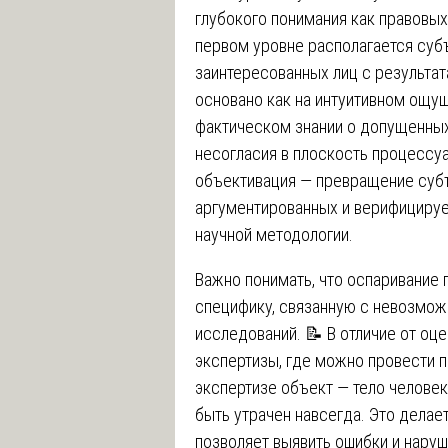
глубокого понимания как правовых
первом уровне располагается суб
заинтересованных лиц с результа
основано как на интуитивном ощущ
фактическом знании о допущенных
несогласия в плоскость процессу
объективация — превращение суб
аргументированных и верифицируе
научной методологии.
Важно понимать, что оспаривание
специфику, связанную с невозмож
исследований. 📝 В отличие от оц
экспертизы, где можно провести 
экспертизе объект — тело челове
быть утрачен навсегда. Это делае
позволяет выявить ошибки и наруш