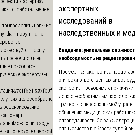
провести экспертизу
экспертных
ика : отработал менее
исследований в
ндр
Определить наличие
наследственных и ме
inyl diaminopyrimidine
 средстве.
Введение: уникальная сложност
Здравствуйте. Прошу
необходимость их рецензирова
ь, проводите ли вы
тные психолого-
Посмертная экспертиза представл
трические экспертизы
этически ответственных видов суд
экспертиз, проводимых при жизни
ьтация
&#x1f6e1;&#xfe0f;
дело с необратимыми последствия
 случаях целесообразно
привести к невосполнимой утрате
ть рецензирование
обвинению медицинских работник
изы смарт-...
справедливости. Союз «Федераци
ьтация
Можно ли в ходе
специалистов в области судебной 
ения почерковедческой