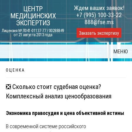
Skip
Ждем ваших заявок!
ЦЕНТР
to
+7 (995) 100-33-22
МЕДИЦИНСКИХ
content
888@fse.ms
ЭКСПЕРТИЗ
Лицензия № Л041-01137-77 / 00288849
Заказать экспертизу
от 21 августа 2013 года
МЕНЮ
О Ц Е Н К А
❎ Сколько стоит судебная оценка?
Комплексный анализ ценообразования
Экономика правосудия и цена объективной истины
В современной системе российского