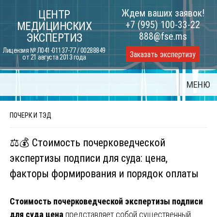
Skip
Ждем ваших заявок!
ЦЕНТР
to
+7 (995) 100-33-22
МЕДИЦИНСКИХ
content
888@fse.ms
ЭКСПЕРТИЗ
Лицензия № Л041-01137-77 / 00288849
Заказать экспертизу
от 21 августа 2013 года
МЕНЮ
ПОЧЕРК И ТЭД
⚖️💰 Стоимость почерковедческой
экспертизы подписи для суда: цена,
факторы формирования и порядок оплаты
Стоимость почерковедческой экспертизы подписи
для суда цена
представляет собой существенный