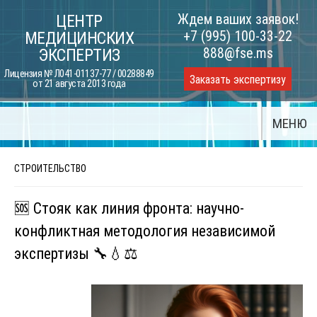
Skip
Ждем ваших заявок!
ЦЕНТР
to
+7 (995) 100-33-22
МЕДИЦИНСКИХ
content
888@fse.ms
ЭКСПЕРТИЗ
Лицензия № Л041-01137-77 / 00288849
Заказать экспертизу
от 21 августа 2013 года
МЕНЮ
СТРОИТЕЛЬСТВО
🆘 Стояк как линия фронта: научно-
конфликтная методология независимой
экспертизы 🔧💧⚖️