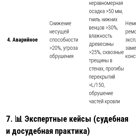
неравномерная
осадка >50 мм,
гниль нижних
Снижение
Нем
венцов >30%,
несущей
ремо
влажность
4. Аварийное
способности
эксп
древесины
>20%, угроза
заме
>25%, сквозные
обрушения
конс
трещины в
стенах, прогибы
перекрытий
>L/150,
обрушение
частей кровли
7.
📊
Экспертные кейсы (судебная
и досудебная практика)