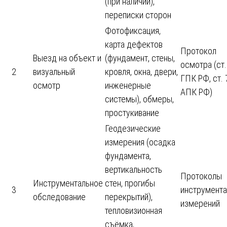
(при наличии),
переписки сторон
Фотофиксация,
карта дефектов
Протокол
Выезд на объект и
(фундамент, стены,
осмотра (ст.
2
визуальный
кровля, окна, двери,
ГПК РФ, ст. 
осмотр
инженерные
АПК РФ)
системы), обмеры,
простукивание
Геодезические
измерения (осадка
фундамента,
вертикальность
Протоколы
Инструментальное
стен, прогибы
3
инструмент
обследование
перекрытий),
измерений
тепловизионная
съёмка,