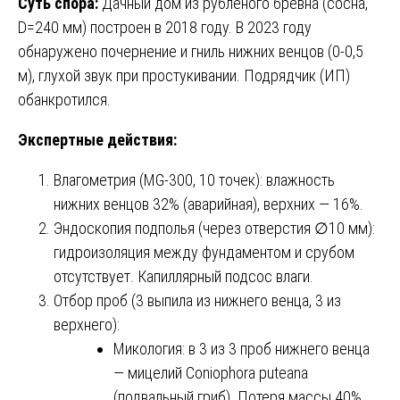
Суть спора:
Дачный дом из рубленого бревна (сосна,
D=240 мм) построен в 2018 году. В 2023 году
обнаружено почернение и гниль нижних венцов (0-0,5
м), глухой звук при простукивании. Подрядчик (ИП)
обанкротился.
Экспертные действия:
Влагометрия (MG-300, 10 точек): влажность
нижних венцов 32% (аварийная), верхних — 16%.
Эндоскопия подполья (через отверстия ∅10 мм):
гидроизоляция между фундаментом и срубом
отсутствует. Капиллярный подсос влаги.
Отбор проб (3 выпила из нижнего венца, 3 из
верхнего):
Микология: в 3 из 3 проб нижнего венца
— мицелий Coniophora puteana
(подвальный гриб). Потеря массы 40%.