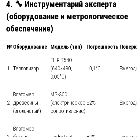
4.
🔧
Инструментарий эксперта
(оборудование и метрологическое
обеспечение)
№
Оборудование
Модель (тип)
Погрешность
Поверк
FLIR T540
1
Тепловизор
(640×480,
±0,1°C
Ежегод
0,05°C)
Влагомер
MG-300
2
древесины
(электрическое
±2%
Ежегод
(игольчатый)
сопротивление)
Влагомер
3
бетона
HydroTest
±3%
Ежегод