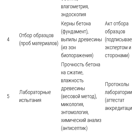
влагометрия,
эндоскопия
Керны бетона
Акт отбора
(фундамент),
образцов
Отбор образцов
4
выпилы древесины
(подписывае
(проб материалов)
(из зон
экспертом и
биопоражения)
сторонами)
Прочность бетона
на сжатие,
влажность
Протоколы
древесины
Лабораторные
лаборатории
5
(весовой метод),
испытания
(аттестат
микология,
аккредитаци
энтомология,
химический анализ
(антисептик)