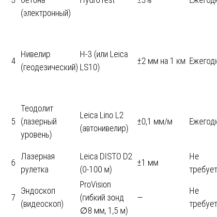
(электронный)
Нивелир
Н-3 (или Leica
4
±2 мм на 1 км
Ежегод
(геодезический)
LS10)
Теодолит
Leica Lino L2
5
(лазерный
±0,1 мм/м
Ежегод
(автонивелир)
уровень)
Лазерная
Leica DISTO D2
Не
6
±1 мм
рулетка
(0-100 м)
требуе
ProVision
Эндоскоп
Не
7
(гибкий зонд
—
(видеоскоп)
требуе
∅8 мм, 1,5 м)