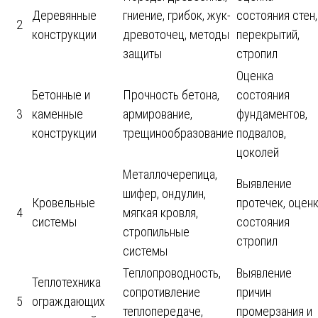
Деревянные
гниение, грибок, жук-
состояния стен,
2
конструкции
древоточец, методы
перекрытий,
защиты
стропил
Оценка
Бетонные и
Прочность бетона,
состояния
3
каменные
армирование,
фундаментов,
конструкции
трещинообразование
подвалов,
цоколей
Металлочерепица,
Выявление
шифер, ондулин,
Кровельные
протечек, оцен
4
мягкая кровля,
системы
состояния
стропильные
стропил
системы
Теплопроводность,
Выявление
Теплотехника
сопротивление
причин
5
ограждающих
теплопередаче,
промерзания и