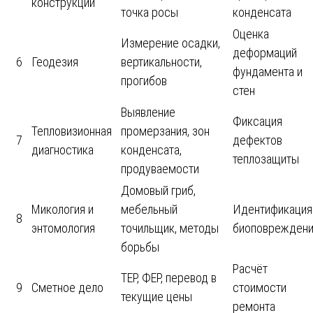
конструкций
точка росы
конденсата
Оценка
Измерение осадки,
деформаций
6
Геодезия
вертикальности,
фундамента и
прогибов
стен
Выявление
Фиксация
Тепловизионная
промерзания, зон
7
дефектов
диагностика
конденсата,
теплозащиты
продуваемости
Домовый гриб,
Микология и
мебельный
Идентификация
8
энтомология
точильщик, методы
биоповрежден
борьбы
Расчёт
ТЕР, ФЕР, перевод в
9
Сметное дело
стоимости
текущие цены
ремонта