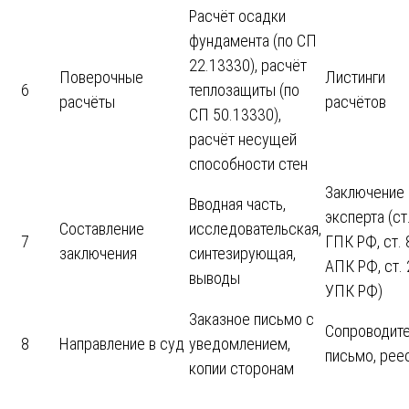
Расчёт осадки
фундамента (по СП
22.13330), расчёт
Поверочные
Листинги
6
теплозащиты (по
расчёты
расчётов
СП 50.13330),
расчёт несущей
способности стен
Заключение
Вводная часть,
эксперта (ст
Составление
исследовательская,
7
ГПК РФ, ст. 
заключения
синтезирующая,
АПК РФ, ст.
выводы
УПК РФ)
Заказное письмо с
Сопроводит
8
Направление в суд
уведомлением,
письмо, рее
копии сторонам