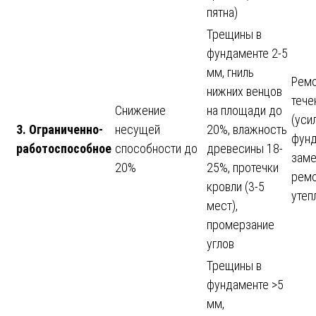
пятна)
Трещины в
фундаменте 2-5
мм, гниль
Ремо
нижних венцов
тече
Снижение
на площади до
(уси
3. Ограниченно-
несущей
20%, влажность
фунд
работоспособное
способности до
древесины 18-
заме
20%
25%, протечки
ремо
кровли (3-5
утеп
мест),
промерзание
углов
Трещины в
фундаменте >5
мм,