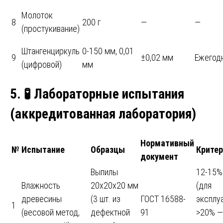
Молоток
8
200 г
—
—
(простукивание)
Штангенциркуль
0-150 мм, 0,01
9
±0,02 мм
Ежегод
(цифровой)
мм
5.
🧪
Лабораторные испытания
(аккредитованная лаборатория)
Нормативный
№
Испытание
Образцы
Критер
документ
Выпилы
12-15%
Влажность
20х20х20 мм
(для
древесины
(3 шт. из
ГОСТ 16588-
эксплу
1
(весовой метод,
дефектной
91
>20% —