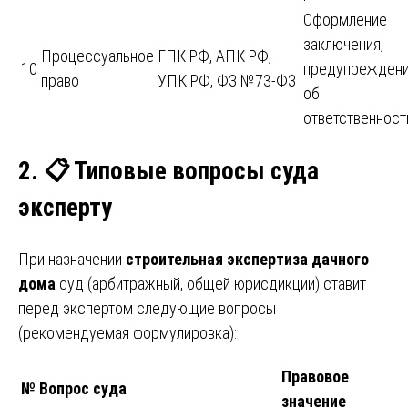
Оформление
заключения,
Процессуальное
ГПК РФ, АПК РФ,
10
предупрежден
право
УПК РФ, ФЗ №73-ФЗ
об
ответственност
2.
📋
Типовые вопросы суда
эксперту
При назначении
строительная экспертиза дачного
дома
суд (арбитражный, общей юрисдикции) ставит
перед экспертом следующие вопросы
(рекомендуемая формулировка):
Правовое
№
Вопрос суда
значение