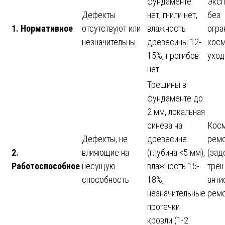
фундаменте
Эксп
Дефекты
нет, гнили нет,
без
1. Нормативное
отсутствуют или
влажность
огра
незначительны
древесины 12-
косм
15%, прогибов
уход
нет
Трещины в
фундаменте до
2 мм, локальная
синева на
Косм
Дефекты, не
древесине
рем
2.
влияющие на
(глубина <5 мм),
(зад
Работоспособное
несущую
влажность 15-
трещ
способность
18%,
анти
незначительные
ремо
протечки
кровли (1-2