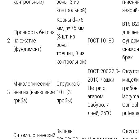
контрольный)
зоны, 3 из
гниени
контрольной)
аварий
Керны d=75
B15-B2
мм, h=75 мм
Прочность бетона
для ле
(3 шт. из
2
на сжатие
ГОСТ 10180
фундам
зоны
(фундамент)
снижен
трещин, 3 из
брак
контрольной)
ГОСТ 20022.0-
Отсутс
2015, чашки
мицели
Микологический
Стружка 5-
Петри с
грибов 
3
анализ (выявление
10 г (3
агаром
lacryma
гриба)
пробы)
Сабуро, 7
Coniop
дней, 25°C
puteana
Выпилы
Отсутс
Энтомологический