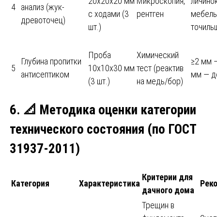
20х20х20 мм
Микроскопия,
личинок
4
анализ (жук-
с ходами (3
рентген
мебель
древоточец)
шт.)
точиль
Проба
Химический
Глубина пропитки
≥2 мм 
5
10х10х30 мм
тест (реактив
антисептиком
мм — д
(3 шт.)
на медь/бор)
6.
📐
Методика оценки категории
технического состояния (по ГОСТ
31937-2011)
Критерии для
Категория
Характеристика
Рек
дачного дома
Трещин в