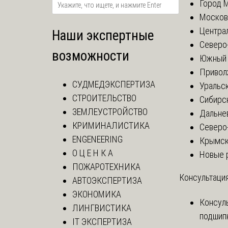
Город 
Москов
Центра
Наши экспертные
Северо
возможности
Южный 
Привол
СУДМЕДЭКСПЕРТИЗА
Уральск
СТРОИТЕЛЬСТВО
Сибирс
ЗЕМЛЕУСТРОЙСТВО
Дальне
КРИМИНАЛИСТИКА
Северо
ENGENEERING
Крымск
О Ц Е Н К А
Новые 
ПОЖАРОТЕХНИКА
Консультация
АВТОЭКСПЕРТИЗА
ЭКОНОМИКА
Консул
ЛИНГВИСТИКА
подшип
IT ЭКСПЕРТИЗА