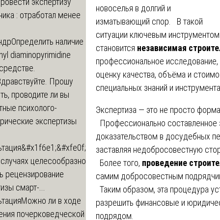
провести экспертизу
новоселья в долгий и
ика : отработал менее
изматывающий спор. В такой
ситуации ключевым инструментом 
ндр
Определить наличие
становится
независимая строите
inyl diaminopyrimidine
профессиональное исследование, 
 средстве.
оценку качества, объёма и стоимо
Здравствуйте. Прошу
специальных знаний и инструмент
ь, проводите ли вы
тные психолого-
Экспертиза — это не просто форма
трические экспертизы
Профессионально составленное 
доказательством в досудебных пе
ьтация
&#x1f6e1;&#xfe0f;
заставляя недобросовестную стор
 случаях целесообразно
Более того,
проведение строите
ть рецензирование
самим добросовестным подрядчик
изы смарт-...
Таким образом, эта процедура ус
ьтация
Можно ли в ходе
разрешить финансовые и юридиче
ения почерковедческой
подрядом.