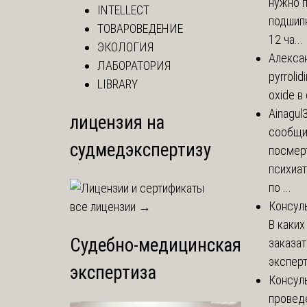
нужно 
INTELLECT
подшипн
ТОВАРОВЕДЕНИЕ
12 ча...
ЭКОЛОГИЯ
Алекса
ЛАБОРАТОРИЯ
pyrrolid
LIBRARY
oxide в
Ainagul
лицензия на
сообщит
судмедэкспертизу
посмер
психиа
по ...
Консул
все лицензии →
В каких
Судебно-медицинская
заказа
эксперт
экспертиза
Консул
провед