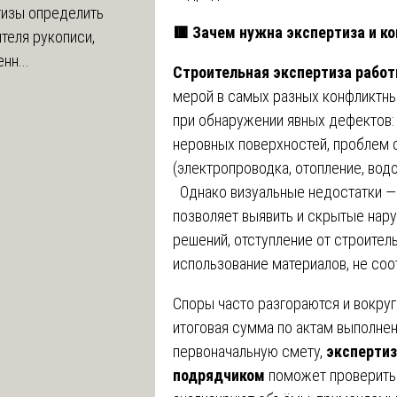
тизы определить
🟥
Зачем нужна экспертиза и ко
теля рукописи,
нн...
Строительная экспертиза рабо
мерой в самых разных конфликтны
при обнаружении явных дефектов:
неровных поверхностей, проблем
(электропроводка, отопление, вод
Однако визуальные недостатки —
позволяет выявить и скрытые нар
решений, отступление от строител
использование материалов, не со
Споры часто разгораются и вокру
итоговая сумма по актам выполне
первоначальную смету,
экспертиз
подрядчиком
поможет проверить 