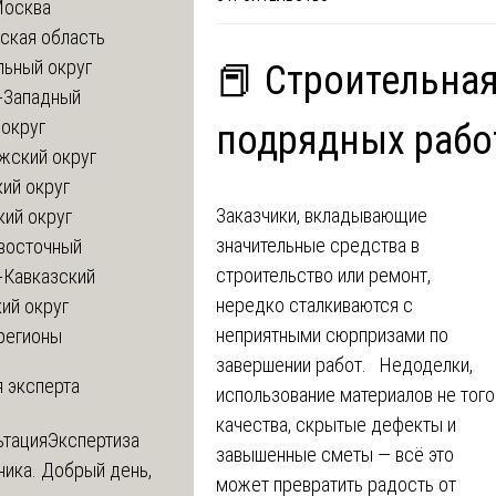
Москва
ская область
льный округ
📕 Строительная
-Западный
округ
подрядных рабо
жский округ
ий округ
Заказчики, вкладывающие
кий округ
значительные средства в
восточный
строительство или ремонт,
-Кавказский
нередко сталкиваются с
ий округ
неприятными сюрпризами по
регионы
завершении работ. Недоделки,
 эксперта
использование материалов не того
качества, скрытые дефекты и
ьтация
Экспертиза
завышенные сметы — всё это
ника. Добрый день,
может превратить радость от