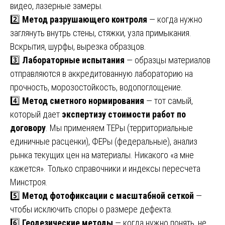
видео, лазерные замеры.
2️⃣
Метод разрушающего контроля
— когда нужно
заглянуть внутрь стены, стяжки, узла примыкания.
Вскрытия, шурфы, вырезка образцов.
3️⃣
Лабораторные испытания
— образцы материалов
отправляются в аккредитованную лабораторию на
прочность, морозостойкость, водопоглощение.
4️⃣
Метод сметного нормирования
— тот самый,
который дает
экспертизу стоимости работ по
договору
. Мы применяем ТЕРы (территориальные
единичные расценки), ФЕРы (федеральные), анализ
рынка текущих цен на материалы. Никакого «а мне
кажется». Только справочники и индексы пересчета
Минстроя.
5️⃣
Метод фотофиксации с масштабной сеткой
—
чтобы исключить споры о размере дефекта.
6️⃣
Геодезические методы
— когда нужно понять, не