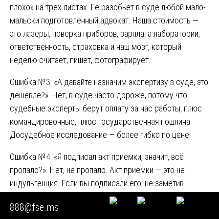
плохо» на трех листах. Ее разобьет в суде любой мало-
мальски подготовленный адвокат. Наша стоимость —
это лазеры, поверка приборов, зарплата лаборатории,
ответственность, страховка и наш мозг, который
неделю считает, пишет, фотографирует.
Ошибка №3: «А давайте назначим экспертизу в суде, это
дешевле?». Нет, в суде часто дороже, потому что
судебные эксперты берут оплату за час работы, плюс
командировочные, плюс государственная пошлина.
Досудебное исследование — более гибко по цене.
Ошибка №4: «Я подписал акт приемки, значит, всё
пропало?». Нет, не пропало. Акт приемки — это не
индульгенция. Если вы подписали его, не заметив
дефектов, которые нельзя было заметить при обычной
888@fse.ms
(невооруженной) приемке — это скрытые дефекты. А