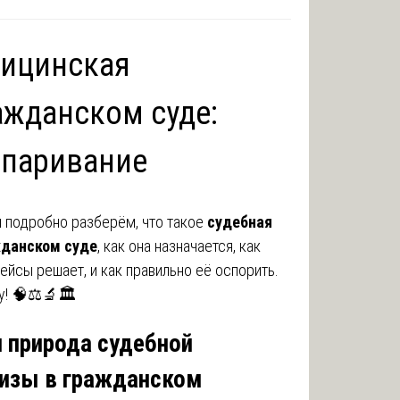
дицинская
ажданском суде:
спаривание
ы подробно разберём, что такое
судебная
жданском суде
, как она назначается, как
кейсы решает, и как правильно её оспорить.
у! 🧠⚖️🔬🏛️
я природа судебной
тизы в гражданском