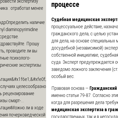
провести экспертизу
процессе
ика : отработал менее
Судебная медицинская эксперт
ндр
Определить наличие
процессуальное действие, назнач
inyl diaminopyrimidine
гражданского дела, с целью уста
 средстве.
для дела, на основе специальных 
Здравствуйте. Прошу
досудебной (независимой) экспер
ь, проводите ли вы
собственной инициативе, судебна
тные психолого-
суда. Эксперт предупреждается об
трические экспертизы
заведомо ложного заключения (ст.
особый вес.
ьтация
&#x1f6e1;&#xfe0f;
 случаях целесообразно
Правовая основа —
Гражданский 
ть рецензирование
именно статьи 79-87. Согласно эти
изы смарт-...
когда для разрешения дела требу
ьтация
Можно ли в ходе
медицинская экспертиза в гра
ения почерковедческой
государственных, так и в негосуд