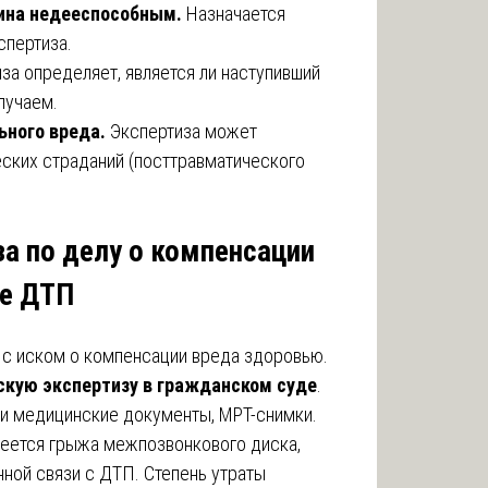
ина недееспособным.
Назначается
спертиза.
за определяет, является ли наступивший
лучаем.
ьного вреда.
Экспертиза может
еских страданий (посттравматического
за по делу о компенсации
ле ДТП
 с иском о компенсации вреда здоровью.
кую экспертизу в гражданском суде
.
ли медицинские документы, МРТ-снимки.
меется грыжа межпозвонкового диска,
нной связи с ДТП. Степень утраты