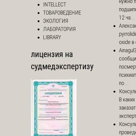
нужно 
INTELLECT
подшипн
ТОВАРОВЕДЕНИЕ
12 ча...
ЭКОЛОГИЯ
Алекса
ЛАБОРАТОРИЯ
pyrrolid
LIBRARY
oxide в
Ainagul
лицензия на
сообщит
судмедэкспертизу
посмер
психиа
по ...
Консул
В каких
заказа
эксперт
Консул
провед