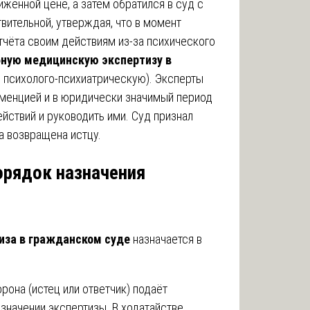
иженной цене, а затем обратился в суд с
вительной, утверждая, что в момент
тчёта своим действиям из-за психического
ную медицинскую экспертизу в
 психолого-психиатрическую). Эксперты
еменцией и в юридически значимый период
ействий и руководить ими. Суд признал
а возвращена истцу.
орядок назначения
иза в гражданском суде
назначается в
рона (истец или ответчик) подаёт
значении экспертизы. В ходатайстве