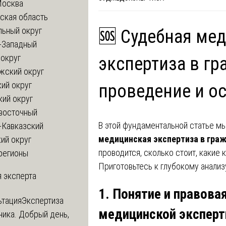
Москва
ская область
льный округ
🆘 Судебная ме
-Западный
округ
экспертиза в гр
жский округ
ий округ
проведение и о
кий округ
восточный
В этой фундаментальной статье м
-Кавказский
медицинская экспертиза в гра
ий округ
проводится, сколько стоит, какие 
регионы
Приготовьтесь к глубокому анализ
 эксперта
1. Понятие и правова
ьтация
Экспертиза
медицинской экспер
ника. Добрый день,