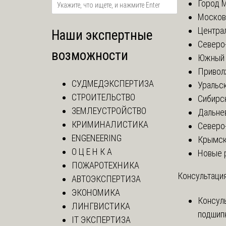
Город 
Москов
Центра
Наши экспертные
Северо
возможности
Южный 
Привол
СУДМЕДЭКСПЕРТИЗА
Уральск
СТРОИТЕЛЬСТВО
Сибирс
ЗЕМЛЕУСТРОЙСТВО
Дальне
КРИМИНАЛИСТИКА
Северо
ENGENEERING
Крымск
О Ц Е Н К А
Новые 
ПОЖАРОТЕХНИКА
Консультация
АВТОЭКСПЕРТИЗА
ЭКОНОМИКА
Консул
ЛИНГВИСТИКА
подшип
IT ЭКСПЕРТИЗА