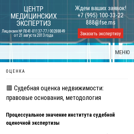
Skip
Ждем ваших заявок!
ЦЕНТР
to
+7 (995) 100-33-22
МЕДИЦИНСКИХ
content
888@fse.ms
ЭКСПЕРТИЗ
Лицензия № Л041-01137-77 / 00288849
Заказать экспертизу
от 21 августа 2013 года
МЕНЮ
О Ц Е Н К А
🟥 Судебная оценка недвижимости:
правовые основания, методология
Процессуальное значение института судебной
оценочной экспертизы