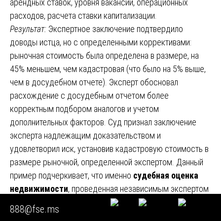
арендных ставок, уровня вакансий, операционных
расходов, расчета ставки капитализации.
Результат:
Экспертное заключение подтвердило
доводы истца, но с определенными коррективами:
рыночная стоимость была определена в размере, на
45% меньшем, чем кадастровая (что было на 5% выше,
чем в досудебном отчете). Эксперт обосновал
расхождение с досудебным отчетом более
корректным подбором аналогов и учетом
дополнительных факторов. Суд признал заключение
эксперта надлежащим доказательством и
удовлетворил иск, установив кадастровую стоимость в
размере рыночной, определенной экспертом. Данный
пример подчеркивает, что именно
судебная оценка
недвижимости
, проведенная независимым экспертом
на основании определения суда, имеет решающее
888@fse.ms
значение в спорах с государственными органами и