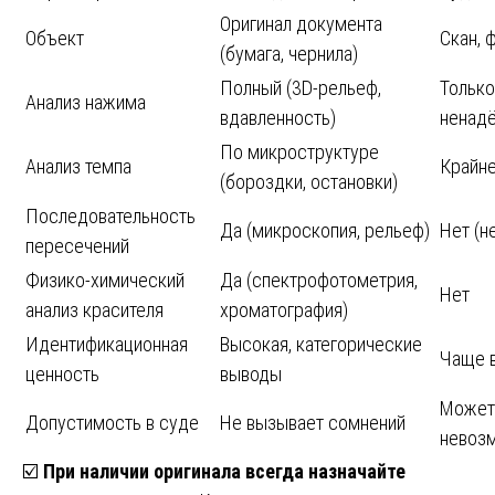
Оригинал документа
Объект
Скан, 
(бумага, чернила)
Полный (3D-рельеф,
Только
Анализ нажима
вдавленность)
ненад
По микроструктуре
Анализ темпа
Крайне
(бороздки, остановки)
Последовательность
Да (микроскопия, рельеф)
Нет (н
пересечений
Физико-химический
Да (спектрофотометрия,
Нет
анализ красителя
хроматография)
Идентификационная
Высокая, категорические
Чаще в
ценность
выводы
Может 
Допустимость в суде
Не вызывает сомнений
невозм
☑️
При наличии оригинала всегда назначайте