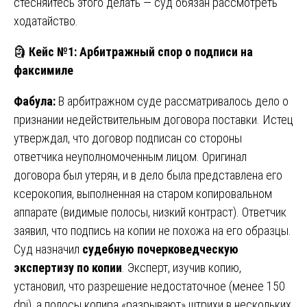
стесняйтесь этого делать — суд обязан рассмотреть
ходатайство.
🗿
Кейс №1: Арбитражный спор о подписи на
факсимиле
Фабула:
В арбитражном суде рассматривалось дело о
признании недействительным договора поставки. Истец
утверждал, что договор подписан со стороны
ответчика неуполномоченным лицом. Оригинал
договора был утерян, и в дело была представлена его
ксерокопия, выполненная на старом копировальном
аппарате (видимые полосы, низкий контраст). Ответчик
заявил, что подпись на копии не похожа на его образцы.
Суд назначил
судебную почерковедческую
экспертизу по копии
. Эксперт, изучив копию,
установил, что разрешение недостаточное (менее 150
dpi), а полосы копира «разрывают» штрихи в нескольких