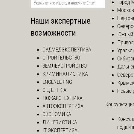
Город 
Москов
Центра
Наши экспертные
Северо
возможности
Южный 
Привол
СУДМЕДЭКСПЕРТИЗА
Уральск
СТРОИТЕЛЬСТВО
Сибирс
ЗЕМЛЕУСТРОЙСТВО
Дальне
КРИМИНАЛИСТИКА
Северо
ENGENEERING
Крымск
О Ц Е Н К А
Новые 
ПОЖАРОТЕХНИКА
Консультация
АВТОЭКСПЕРТИЗА
ЭКОНОМИКА
Консул
ЛИНГВИСТИКА
подшип
IT ЭКСПЕРТИЗА