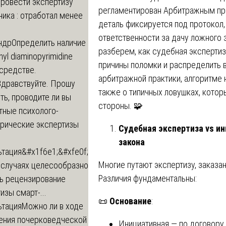
провести экспертизу
регламентирован Арбитражным пр
ика : отработал менее
деталь фиксируется под протокол,
ответственности за дачу ложного 
ндр
Определить наличие
разберем, как судебная экспертиз
inyl diaminopyrimidine
причины поломки и распределить в
 средстве.
арбитражной практики, алгоритме 
Здравствуйте. Прошу
также о типичных ловушках, кото
ь, проводите ли вы
стороны. 🧩
тные психолого-
трические экспертизы
Судебная экспертиза vs ин
закона
ьтация
&#x1f6e1;&#xfe0f;
Многие путают экспертизу, заказанн
 случаях целесообразно
Различия фундаментальны:
ть рецензирование
изы смарт-...
📜
Основание
:
ьтация
Можно ли в ходе
ения почерковедческой
Инициативная — по договору