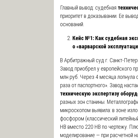
Главный вывод: судебная
техниче
приоритет в доказывании. Ее выво
оснований.
Кейс №1: Как судебная эк
о «варварской эксплуатаци
В Арбитражный суд г. Санкт-Пете
Завод приобрел у европейского п
млн руб. Через 4 месяца лопнула 
раза от паспортного». Завод настаи
техническую экспертизу оборуд
разных зон станины. Металлогра
микроскопом выявила: в зоне изл
фосфором (классический литейный
HB вместо 220 HB по чертежу. Пл
моделирование — при расчетной н