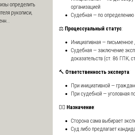
тизы определить
организацией
теля рукописи,
Судебная — по определению 
нн...
⚖️
Процессуальный статус
:
Инициативная — письменное д
Судебная — заключение эксп
доказательств (ст. 86 ГПК, с
🔨
Ответственность эксперта
:
При инициативной — граждан
При судебной — уголовная по
👨‍⚖️
Назначение
:
Сторона сама выбирает эксп
Суд либо предлагает кандида