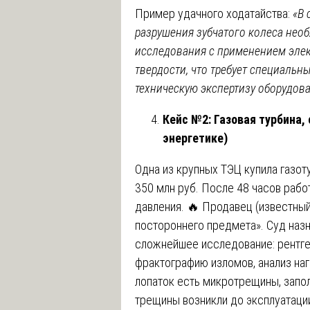
Пример удачного ходатайства:
«В 
разрушения зубчатого колеса нео
исследования с применением эле
твердости, что требует специальн
техническую экспертизу оборудов
Кейс №2: Газовая турбина, 
энергетике)
Одна из крупных ТЭЦ купила газо
350 млн руб. После 48 часов раб
давления. 🔥 Продавец (известный
постороннего предмета». Суд назн
сложнейшее исследование: рентг
фрактографию изломов, анализ наг
лопаток есть микротрещины, запол
трещины возникли до эксплуатации