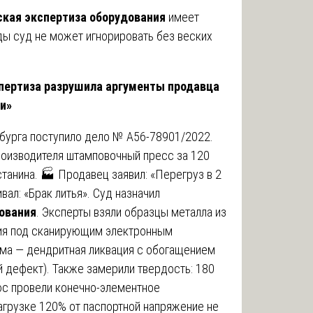
ская экспертиза оборудования
имеет
ды суд не может игнорировать без веских
спертиза разрушила аргументы продавца
и»
рбурга поступило дело № А56-78901/2022.
роизводителя штамповочный пресс за 120
станина. 🏭 Продавец заявил: «Перегруз в 2
вал: «Брак литья». Суд назначил
ования
. Эксперты взяли образцы металла из
фия под сканирующим электронным
ома — дендритная ликвация с обогащением
 дефект). Также замерили твердость: 180
юс провели конечно-элементное
агрузке 120% от паспортной напряжение не