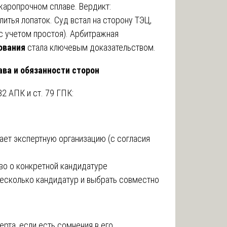
жаропрочном сплаве. Вердикт:
итья лопаток. Суд встал на сторону ТЭЦ,
(с учетом простоя). Арбитражная
ования
стала ключевым доказательством.
ава и обязанности сторон
2 АПК и ст. 79 ГПК:
ает экспертную организацию (с согласия
во о конкретной кандидатуре
есколько кандидатур и выбрать совместно
ерта, если есть сомнения в его