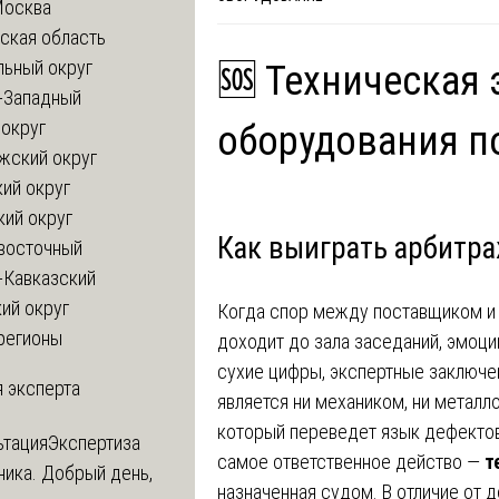
Москва
ская область
льный округ
🆘 Техническая 
-Западный
округ
оборудования п
жский округ
ий округ
кий округ
Как выиграть арбитра
восточный
-Кавказский
ий округ
Когда спор между поставщиком и
регионы
доходит до зала заседаний, эмоции
сухие цифры, экспертные заключе
 эксперта
является ни механиком, ни металл
который переведет язык дефектов
ьтация
Экспертиза
самое ответственное действо —
т
ника. Добрый день,
назначенная судом. В отличие от 