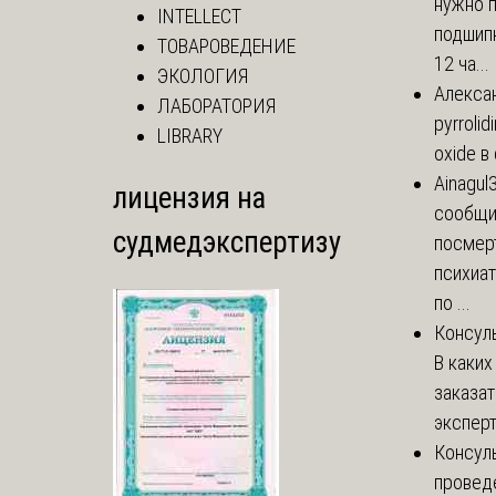
нужно 
INTELLECT
подшипн
ТОВАРОВЕДЕНИЕ
12 ча...
ЭКОЛОГИЯ
Алекса
ЛАБОРАТОРИЯ
pyrrolid
LIBRARY
oxide в
Ainagul
лицензия на
сообщит
судмедэкспертизу
посмер
психиа
по ...
Консул
В каких
заказа
эксперт
Консул
провед