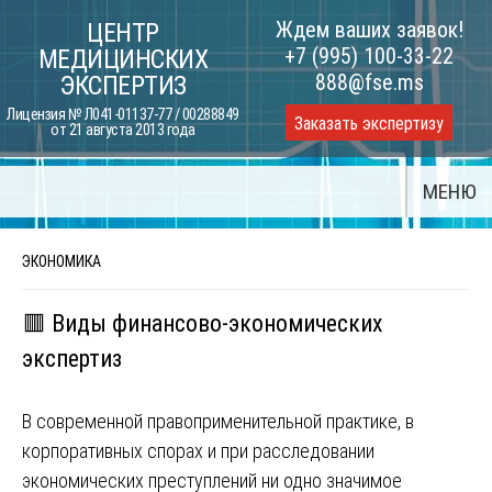
Skip
Ждем ваших заявок!
ЦЕНТР
to
+7 (995) 100-33-22
МЕДИЦИНСКИХ
content
888@fse.ms
ЭКСПЕРТИЗ
Лицензия № Л041-01137-77 / 00288849
Заказать экспертизу
от 21 августа 2013 года
МЕНЮ
ЭКОНОМИКА
🟥 Виды финансово-экономических
экспертиз
В современной правоприменительной практике, в
корпоративных спорах и при расследовании
экономических преступлений ни одно значимое