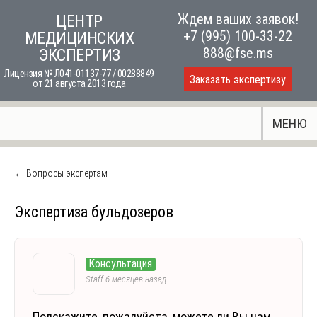
Skip
Ждем ваших заявок!
ЦЕНТР
to
+7 (995) 100-33-22
МЕДИЦИНСКИХ
content
888@fse.ms
ЭКСПЕРТИЗ
Лицензия № Л041-01137-77 / 00288849
Заказать экспертизу
от 21 августа 2013 года
МЕНЮ
← Вопросы экспертам
Экспертиза бульдозеров
Консультация
Staff
6 месяцев назад
Подскажите, пожалуйста, можете ли Вы нам