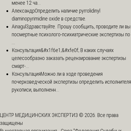
менее 12 ча...
Александр
Определить наличие pyrrolidinyl
diaminopyrimidine oxide в средстве.
Ainagul
Здравствуйте. Прошу сообщить, проводите ли вы
посмертные психолого-психиатрические экспертизы по
...
Консультация
&#x1f6e1;&#xfe0f; В каких случаях
целесообразно заказать рецензирование экспертизы
смарт-...
Консультация
Можно ли в ходе проведения
почерковедческой экспертизы определить исполнителя
рукописи, выполненн...
ЦЕНТР МЕДИЦИНСКИХ ЭКСПЕРТИЗ © 2026. Все права
защищены
Вышестоящая организация -
Союз "Федерация Судебных