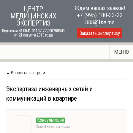
Skip
Ждем ваших заявок!
ЦЕНТР
to
+7 (995) 100-33-22
МЕДИЦИНСКИХ
content
888@fse.ms
ЭКСПЕРТИЗ
Лицензия № Л041-01137-77 / 00288849
Заказать экспертизу
от 21 августа 2013 года
МЕНЮ
← Вопросы экспертам
Экспертиза инженерных сетей и
коммуникаций в квартире
Консультация
Staff
6 месяцев назад