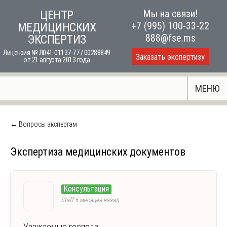
Skip
Мы на связи!
ЦЕНТР
to
+7 (995) 100-33-22
МЕДИЦИНСКИХ
content
888@fse.ms
ЭКСПЕРТИЗ
Лицензия № Л041-01137-77 / 00288849
Заказать экспертизу
от 21 августа 2013 года
МЕНЮ
← Вопросы экспертам
Экспертиза медицинских документов
Консультация
Staff
6 месяцев назад
Уважаемые господа,