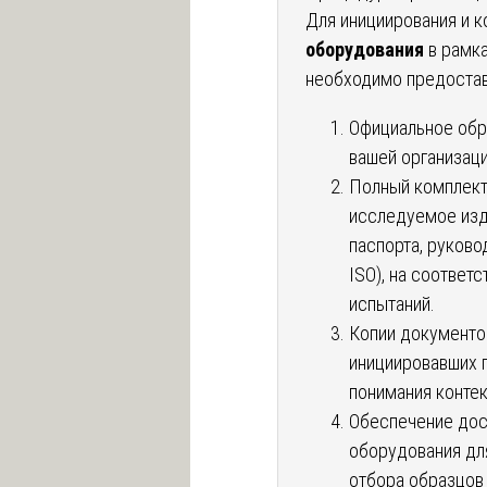
Для инициирования и 
оборудования
в рамка
необходимо предостав
Официальное обр
вашей организаци
Полный комплект
исследуемое изде
паспорта, руково
ISO), на соответ
испытаний.
Копии документо
инициировавших п
понимания конте
Обеспечение дос
оборудования дл
отбора образцов