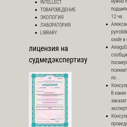
нужно 
INTELLECT
подшипн
ТОВАРОВЕДЕНИЕ
12 ча...
ЭКОЛОГИЯ
Алекса
ЛАБОРАТОРИЯ
pyrrolid
LIBRARY
oxide в
лицензия на
Ainagul
сообщит
судмедэкспертизу
посмер
психиа
по ...
Консул
В каких
заказа
эксперт
Консул
провед