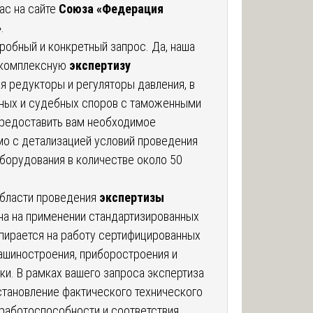
ас на сайте
Союза «Федерация
»
.
робный и конкретный запрос. Да, наша
 комплексную
экспертизу
ая редукторы и регуляторы давления, в
ных и судебных споров с таможенными
предоставить вам необходимое
о с детализацией условий проведения
борудования в количестве около 50
области проведения
экспертизы
а на применении стандартизированных
опирается на работу сертифицированных
ашиностроения, приборостроения и
ки. В рамках вашего запроса экспертиза
становление фактического технического
 работоспособности и соответствия