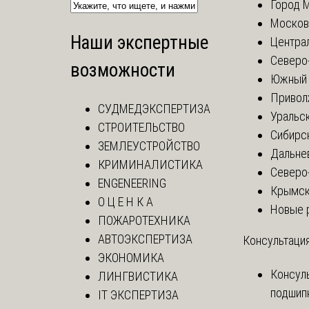
Город 
Москов
Наши экспертные
Центра
Северо
возможности
Южный 
Привол
СУДМЕДЭКСПЕРТИЗА
Уральск
СТРОИТЕЛЬСТВО
Сибирс
ЗЕМЛЕУСТРОЙСТВО
Дальне
КРИМИНАЛИСТИКА
Северо
ENGENEERING
Крымск
О Ц Е Н К А
Новые 
ПОЖАРОТЕХНИКА
АВТОЭКСПЕРТИЗА
Консультация
ЭКОНОМИКА
Консул
ЛИНГВИСТИКА
подшип
IT ЭКСПЕРТИЗА