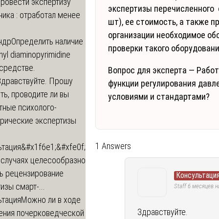
провести экспертизу
экспертизы перечисленного 
ика : отработал менее
шт), ее стоимость, а также 
организации необходимое об
ндр
Определить наличие
проверки такого оборудовани
inyl diaminopyrimidine
 средстве.
Вопрос для эксперта — Рабо
Здравствуйте. Прошу
функции регулирования давл
ь, проводите ли вы
условиями и стандартами?
тные психолого-
трические экспертизы
1 Answers
ьтация
&#x1f6e1;&#xfe0f;
 случаях целесообразно
ть рецензирование
Консультация
изы смарт-...
Staff
6 месяцев н
ьтация
Можно ли в ходе
Здравствуйте.
ения почерковедческой