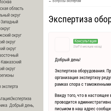
← Вопросы экспертам
Москва
ская область
льный округ
Экспертиза обо
-Западный
округ
жский округ
Консультация
ий округ
Staff
6 месяцев назад
кий округ
восточный
Добрый день!
-Кавказский
ий округ
Экспертиза оборудования. П
регионы
организация экспертизу реду
рамках спора с таможенными
 эксперта
Ввиду того, что в настояще
ьтация
Экспертиза
проводится административн
ника. Добрый день,
письмом в наш адрес сообщи