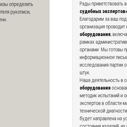
Рады приветствовать в
тизы определить
судебных экспертов
теля рукописи,
Благодарим за ваш под
нн...
организация проводит
оборудования
, включ
рамках административ
органами. Мы готовы 
информационное письм
исследования партии о
штук.
Наша деятельность в 
оборудования
основан
методик испытаний и 
экспертов в области м
технической диагности
будет направлена на у
состояния изделий, их