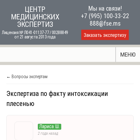
Skip
Мы на связи!
ЦЕНТР
to
+7 (995) 100-33-22
МЕДИЦИНСКИХ
content
888@fse.ms
ЭКСПЕРТИЗ
Лицензия № Л041-01137-77 / 00288849
Заказать экспертизу
от 21 августа 2013 года
МЕНЮ
← Вопросы экспертам
Экспертиза по факту интоксикации
плесенью
Лариса Ш.
2 года назад