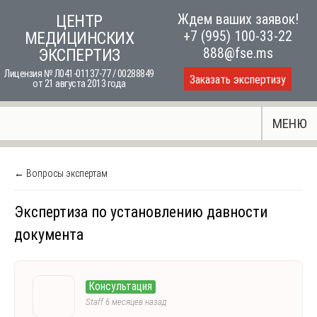
Skip
Ждем ваших заявок!
ЦЕНТР
to
+7 (995) 100-33-22
МЕДИЦИНСКИХ
content
888@fse.ms
ЭКСПЕРТИЗ
Лицензия № Л041-01137-77 / 00288849
Заказать экспертизу
от 21 августа 2013 года
МЕНЮ
← Вопросы экспертам
Экспертиза по установлению давности
документа
Консультация
Staff
6 месяцев назад