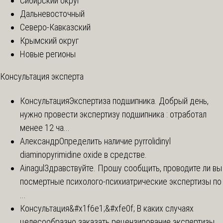
Сибирский округ
Дальневосточный
Северо-Кавказский
Крымский округ
Новые регионы
Консультация эксперта
Консультация
Экспертиза подшипника. Добрый день,
нужно провести экспертизу подшипника : отработал
менее 12 ча...
Александр
Определить наличие pyrrolidinyl
diaminopyrimidine oxide в средстве.
Ainagul
Здравствуйте. Прошу сообщить, проводите ли вы
посмертные психолого-психиатрические экспертизы по
...
Консультация
&#x1f6e1;&#xfe0f; В каких случаях
целесообразно заказать рецензирование экспертизы