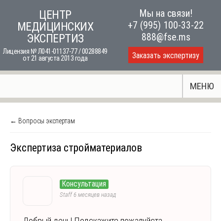
Skip
Мы на связи!
ЦЕНТР
to
+7 (995) 100-33-22
МЕДИЦИНСКИХ
content
888@fse.ms
ЭКСПЕРТИЗ
Лицензия № Л041-01137-77 / 00288849
Заказать экспертизу
от 21 августа 2013 года
МЕНЮ
← Вопросы экспертам
Экспертиза стройматериалов
Консультация
Staff
6 месяцев назад
Добрый день! Подскажите пожалуйста