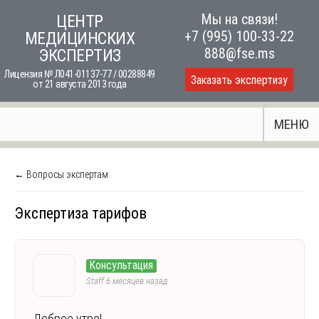
Skip
Мы на связи!
ЦЕНТР
to
+7 (995) 100-33-22
МЕДИЦИНСКИХ
content
888@fse.ms
ЭКСПЕРТИЗ
Лицензия № Л041-01137-77 / 00288849
Заказать экспертизу
от 21 августа 2013 года
МЕНЮ
← Вопросы экспертам
Экспертиза тарифов
Консультация
Staff
6 месяцев назад
Доброе утро!