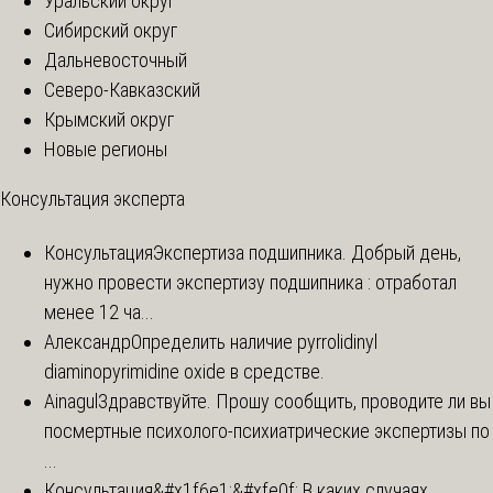
Уральский округ
Сибирский округ
Дальневосточный
Северо-Кавказский
Крымский округ
Новые регионы
Консультация эксперта
Консультация
Экспертиза подшипника. Добрый день,
нужно провести экспертизу подшипника : отработал
менее 12 ча...
Александр
Определить наличие pyrrolidinyl
diaminopyrimidine oxide в средстве.
Ainagul
Здравствуйте. Прошу сообщить, проводите ли вы
посмертные психолого-психиатрические экспертизы по
...
Консультация
&#x1f6e1;&#xfe0f; В каких случаях