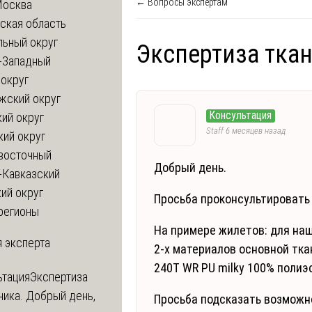
← Вопросы экспертам
Москва
ская область
льный округ
Экспертиза тка
-Западный
округ
жский округ
Консультация
ий округ
Staff
6 месяцев назад
кий округ
восточный
Добрый день.
-Кавказский
ий округ
Просьба проконсультировать 
регионы
На примере жилетов: для на
 эксперта
2-х материалов основной тка
240T WR PU milky 100% полиэ
ьтация
Экспертиза
ника. Добрый день,
Просьба подсказать возможно