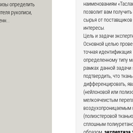
наименованиям «Тасла
тизы определить
позволит вам получит
теля рукописи,
сырья от поставщиков
нн...
интересы.
Цель и задачи эксперт
Основной целью пров
точная идентификация 
определенному типу м
рамках данной задачи
подтвердить, что ткань
дифференцировать, яв
(нейлоновой или поли
мелкоячеистым переп
воздухопроницаемым 
(полиэстеровой ткань
сплошным полиуретано
образом,
экспертиза 