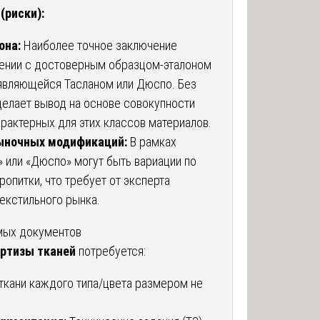
(риски):
она:
Наиболее точное заключение
нении с достоверным образцом-эталоном
 являющейся Тасланом или Дюспо. Без
делает вывод на основе совокупности
арактерных для этих классов материалов.
ыночных модификаций:
В рамках
» или «Дюспо» могут быть вариации по
ропитки, что требует от эксперта
текстильного рынка.
мых документов
ртизы тканей
потребуется:
ткани каждого типа/цвета размером не