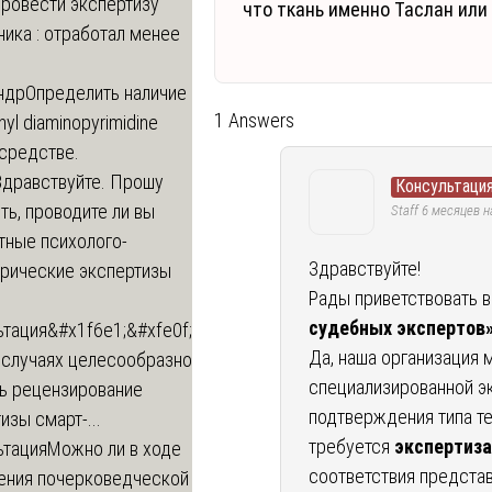
провести экспертизу
что ткань именно Таслан ил
ика : отработал менее
ндр
Определить наличие
1 Answers
inyl diaminopyrimidine
 средстве.
Здравствуйте. Прошу
Консультация
ь, проводите ли вы
Staff
6 месяцев н
тные психолого-
Здравствуйте!
трические экспертизы
Рады приветствовать в
судебных экспертов
ьтация
&#x1f6e1;&#xfe0f;
Да, наша организация
 случаях целесообразно
специализированной э
ть рецензирование
подтверждения типа те
изы смарт-...
требуется
экспертиза
ьтация
Можно ли в ходе
соответствия предста
ения почерковедческой