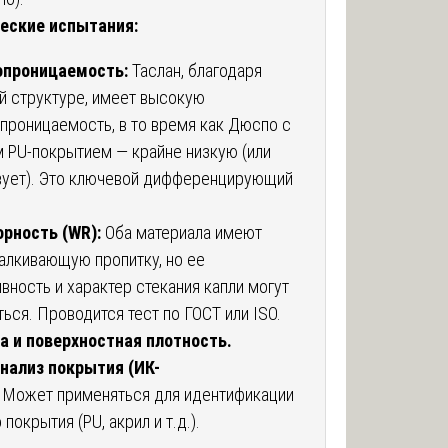
еские испытания:
опроницаемость:
Таслан, благодаря
й структуре, имеет высокую
проницаемость, в то время как Дюспо с
 PU-покрытием — крайне низкую (или
вует). Это ключевой дифференцирующий
рность (WR):
Оба материала имеют
алкивающую пропитку, но ее
вность и характер стекания капли могут
ться. Проводится тест по ГОСТ или ISO.
а и поверхностная плотность.
нализ покрытия (ИК-
Может применяться для идентификации
покрытия (PU, акрил и т.д.).