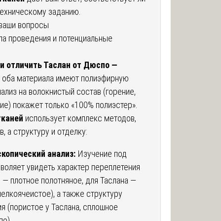
техническому заданию.
ваши вопросы
ла проведения и потенциальные
и отличить Таслан от Дюспо —
 оба материала имеют полиэфирную
нализ на волокнистый состав (горение,
ие) покажет только «100% полиэстер».
тканей
использует комплекс методов,
, а структуру и отделку:
скопический анализ:
Изучение под
воляет увидеть характер переплетения
 — плотное полотняное, для Таслана —
елкоячеистое), а также структуру
я (пористое у Таслана, сплошное
по).