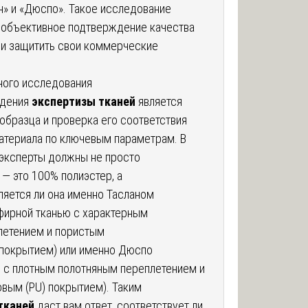
н» и «Дюспо». Такое исследование
ь объективное подтверждение качества
 и защитить свои коммерческие
ного исследования
едения
экспертизы тканей
является
образца и проверка его соответствия
атериала по ключевым параметрам. В
 эксперты должны не просто
 — это 100% полиэстер, а
ляется ли она именно Тасланом
эфирной тканью с характерным
летением и пористым
покрытием) или именно Дюспо
ю с плотным полотняным переплетением и
вым (PU) покрытием). Таким
тканей
даст вам ответ, соответствует ли