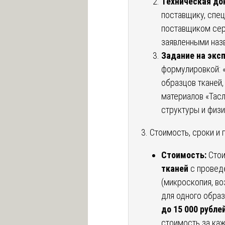
Техническая до
поставщику, спе
поставщиком сер
заявленными наз
Задание на эксп
формулировкой: 
образцов тканей,
материалов «Тасл
структуры и физи
3. Стоимость, сроки и
Стоимость:
Стои
тканей
с провед
(микроскопия, в
для одного обра
до 15 000 рубле
стоимость за ка