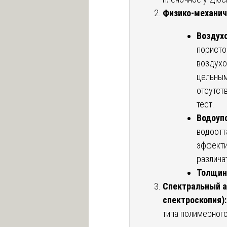
Физико-механич
Воздух
пористо
воздухо
цельным
отсутст
тест.
Водоупо
водоотт
эффекти
различа
Толщин
Спектральный а
спектроскопия):
типа полимерного 