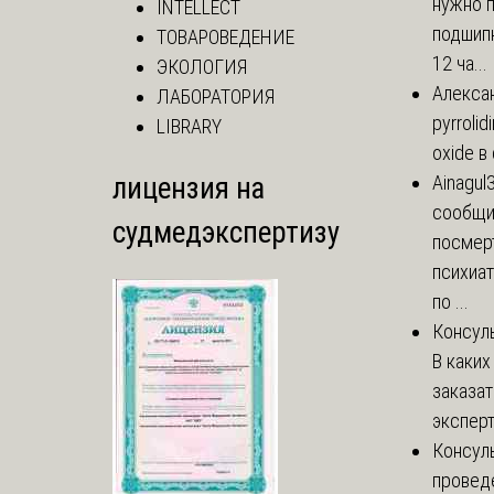
нужно 
INTELLECT
подшипн
ТОВАРОВЕДЕНИЕ
12 ча...
ЭКОЛОГИЯ
Алекса
ЛАБОРАТОРИЯ
pyrrolid
LIBRARY
oxide в
лицензия на
Ainagul
сообщит
судмедэкспертизу
посмер
психиа
по ...
Консул
В каких
заказа
эксперт
Консул
провед