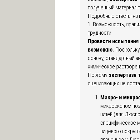
полученный материал 
Подробные ответы на 
1. Возможность, прави
трудности
Провести испытания 
возможно.
Поскольку
основу, стандартный а
химическое растворен
Поэтому
экспертиза 
оценивающих не состав
Макро- и микро
микроскопом поз
нитей (для Дюспо
специфическое м
лицевого покрыти
пленочное у Дюс