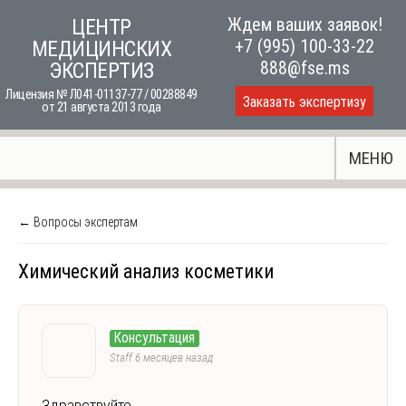
Skip
Ждем ваших заявок!
ЦЕНТР
to
+7 (995) 100-33-22
МЕДИЦИНСКИХ
content
888@fse.ms
ЭКСПЕРТИЗ
Лицензия № Л041-01137-77 / 00288849
Заказать экспертизу
от 21 августа 2013 года
МЕНЮ
← Вопросы экспертам
Химический анализ косметики
Консультация
Staff
6 месяцев назад
Здравствуйте