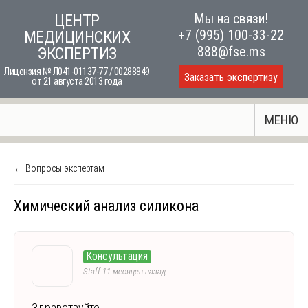
Skip
Мы на связи!
ЦЕНТР
to
+7 (995) 100-33-22
МЕДИЦИНСКИХ
content
888@fse.ms
ЭКСПЕРТИЗ
Лицензия № Л041-01137-77 / 00288849
Заказать экспертизу
от 21 августа 2013 года
МЕНЮ
← Вопросы экспертам
Химический анализ силикона
Консультация
Staff
11 месяцев назад
Здравствуйте,