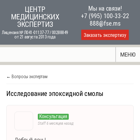
Skip
Мы на связи!
ЦЕНТР
to
+7 (995) 100-33-22
МЕДИЦИНСКИХ
content
888@fse.ms
ЭКСПЕРТИЗ
Лицензия № Л041-01137-77 / 00288849
Заказать экспертизу
от 21 августа 2013 года
МЕНЮ
← Вопросы экспертам
Исследование эпоксидной смолы
Консультация
Staff
6 месяцев назад
Добрый день!