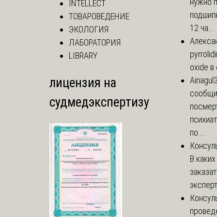
нужно 
INTELLECT
подшипн
ТОВАРОВЕДЕНИЕ
12 ча...
ЭКОЛОГИЯ
Алекса
ЛАБОРАТОРИЯ
pyrrolid
LIBRARY
oxide в
лицензия на
Ainagul
сообщит
судмедэкспертизу
посмер
психиа
по ...
Консул
В каких
заказа
эксперт
Консул
провед