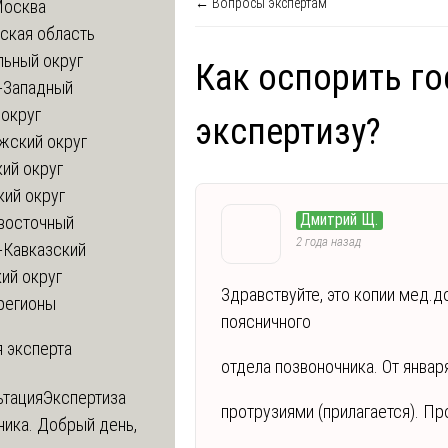
← Вопросы экспертам
Москва
ская область
льный округ
Как оспорить г
-Западный
округ
экспертизу?
жский округ
ий округ
кий округ
Дмитрий Щ.
восточный
2 года назад
-Кавказский
ий округ
Здравствуйте, это копии мед.
регионы
поясничного
 эксперта
отдела позвоночника. От январ
ьтация
Экспертиза
протрузиями (прилагается). Пр
ника. Добрый день,