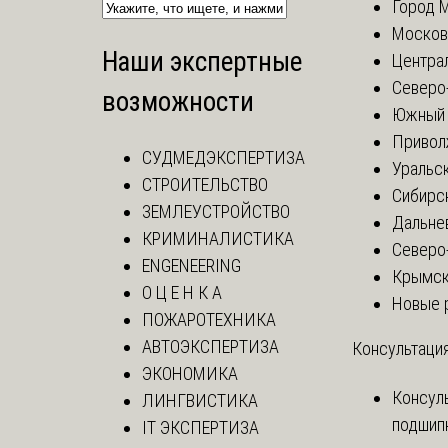
Город 
Москов
Наши экспертные
Центра
Северо
возможности
Южный 
Привол
СУДМЕДЭКСПЕРТИЗА
Уральск
СТРОИТЕЛЬСТВО
Сибирс
ЗЕМЛЕУСТРОЙСТВО
Дальне
КРИМИНАЛИСТИКА
Северо
ENGENEERING
Крымск
О Ц Е Н К А
Новые 
ПОЖАРОТЕХНИКА
АВТОЭКСПЕРТИЗА
Консультация
ЭКОНОМИКА
Консул
ЛИНГВИСТИКА
подшип
IT ЭКСПЕРТИЗА