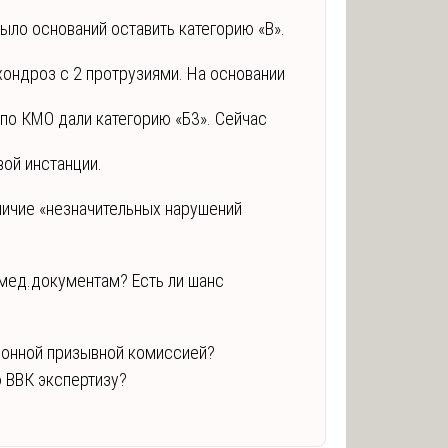
было оснований оставить категорию «В».
хондроз с 2 протрузиями. На основании
 по КМО дали категорию «Б3». Сейчас
ой инстанции.
личие «незначительных нарушений
мед.документам? Есть ли шанс
йонной призывной комиссией?
 ВВК экспертизу?