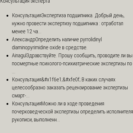
Консультация эксперта
Консультация
Экспертиза подшипника. Добрый день,
нужно провести экспертизу подшипника : отработал
менее 12 ча...
Александр
Определить наличие pyrrolidinyl
diaminopyrimidine oxide в средстве.
Ainagul
Здравствуйте. Прошу сообщить, проводите ли вы
посмертные психолого-психиатрические экспертизы по
...
Консультация
&#x1f6e1;&#xfe0f; В каких случаях
целесообразно заказать рецензирование экспертизы
смарт-...
Консультация
Можно ли в ходе проведения
почерковедческой экспертизы определить исполнителя
рукописи, выполненн...