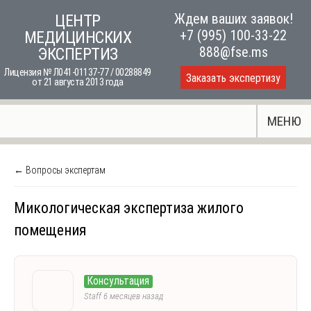
Skip
Ждем ваших заявок!
ЦЕНТР
to
+7 (995) 100-33-22
МЕДИЦИНСКИХ
content
888@fse.ms
ЭКСПЕРТИЗ
Лицензия № Л041-01137-77 / 00288849
Заказать экспертизу
от 21 августа 2013 года
МЕНЮ
← Вопросы экспертам
Микологическая экспертиза жилого
помещения
Консультация
Staff
6 месяцев назад