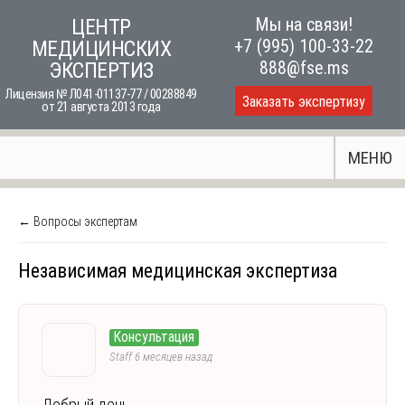
Skip
Мы на связи!
ЦЕНТР
to
+7 (995) 100-33-22
МЕДИЦИНСКИХ
content
888@fse.ms
ЭКСПЕРТИЗ
Лицензия № Л041-01137-77 / 00288849
Заказать экспертизу
от 21 августа 2013 года
МЕНЮ
← Вопросы экспертам
Независимая медицинская экспертиза
Консультация
Staff
6 месяцев назад
Добрый день.