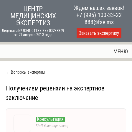
Skip
Ждем ваших заявок!
ЦЕНТР
to
+7 (995) 100-33-22
МЕДИЦИНСКИХ
content
888@fse.ms
ЭКСПЕРТИЗ
Лицензия № Л041-01137-77 / 00288849
Заказать экспертизу
от 21 августа 2013 года
МЕНЮ
← Вопросы экспертам
Получением рецензии на экспертное
заключение
Консультация
Staff
6 месяцев назад