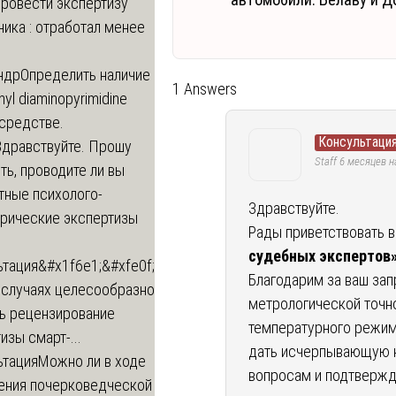
провести экспертизу
ика : отработал менее
ндр
Определить наличие
1 Answers
inyl diaminopyrimidine
 средстве.
Консультация
Здравствуйте. Прошу
Staff
6 месяцев н
ь, проводите ли вы
тные психолого-
Здравствуйте.
трические экспертизы
Рады приветствовать в
судебных экспертов
ьтация
&#x1f6e1;&#xfe0f;
Благодарим за ваш за
 случаях целесообразно
метрологической точно
ть рецензирование
температурного режим
изы смарт-...
дать исчерпывающую 
ьтация
Можно ли в ходе
вопросам и подтвержд
ения почерковедческой