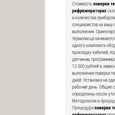
Стоимость
поверки т
рефрижераторах
скла
и количества приборо
специалистов на вашу 
выполнения. Ориентир
термописца начинается
одного комплекта обо
прокладку кабелей, по
датчикам, программиро
12 000 рублей в завис
выполнения поверки па
дней. Установка на од
рабочий день. Общие 
определены после уто
Методология и процед
Процедура
поверки т
рефрижераторах
пров