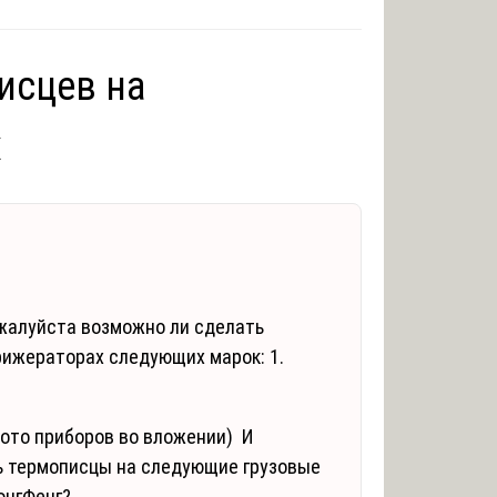
исцев на
х
жалуйста возможно ли сделать
рижераторах следующих марок: 1.
фото приборов во вложении) И
ь термописцы на следующие грузовые
онгФенг?