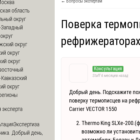
← Вопросы экспертам
Москва
ская область
льный округ
Поверка термоп
-Западный
округ
рефрижератора
жский округ
ий округ
кий округ
Консультация
восточный
Staff
6 месяцев назад
-Кавказский
ий округ
Добрый день. Подскажите по
регионы
поверку термописцев на реф
 эксперта
Carrier VECTOR 1550
Thermo King SLXе-200.(
ьтация
Экспертиза
возможно ли установит
ника. Добрый день,
автомобили: Белаву и Д