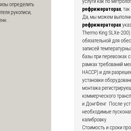
услуги как по метрол
тизы определить
рефрижераторах
, та
теля рукописи,
Да, мы можем выполн
нн...
рефрижераторах
указ
Thermo King SLXе-200)
обязательной для обе
записей температурных
базы при перевозках с
рамках требований ме
HACCP) и для разреше
установки оборудован
монтажа регистрирующ
коммерческого трансп
и ДонгФенг. После ус
необходимые пусконал
калибровку.
Стоимость и сроки пр