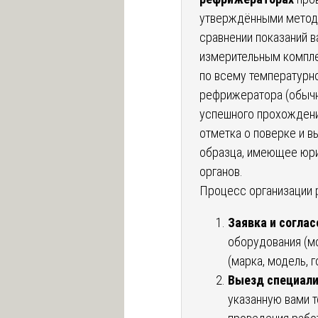
утверждёнными методи
сравнении показаний в
измерительным компле
по всему температурн
рефрижератора (обычно
успешного прохождени
отметка о поверке и в
образца, имеющее юр
органов.
Процесс организации 
Заявка и соглас
оборудования (м
(марка, модель, г
Выезд специали
указанную вами т