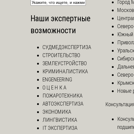
Город 
Москов
Наши экспертные
Центра
Северо
возможности
Южный 
Привол
СУДМЕДЭКСПЕРТИЗА
Уральск
СТРОИТЕЛЬСТВО
Сибирс
ЗЕМЛЕУСТРОЙСТВО
Дальне
КРИМИНАЛИСТИКА
Северо
ENGENEERING
Крымск
О Ц Е Н К А
Новые 
ПОЖАРОТЕХНИКА
АВТОЭКСПЕРТИЗА
Консультация
ЭКОНОМИКА
Консул
ЛИНГВИСТИКА
подшип
IT ЭКСПЕРТИЗА