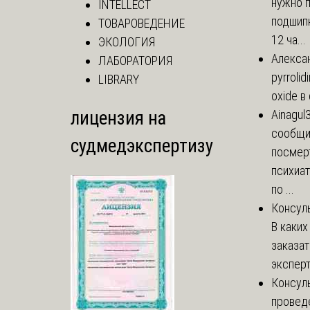
нужно 
INTELLECT
подшипн
ТОВАРОВЕДЕНИЕ
12 ча...
ЭКОЛОГИЯ
Алекса
ЛАБОРАТОРИЯ
pyrrolid
LIBRARY
oxide в
лицензия на
Ainagul
сообщит
судмедэкспертизу
посмер
психиа
по ...
Консул
В каких
заказа
эксперт
Консул
провед