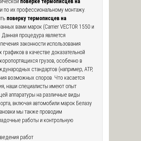
огической
поверке термописцев на
к и по их профессиональному монтажу.
ить
поверку термописцев на
анных вами марок (Carrier VECTOR 1550 и
. Данная процедура является
спечения законности использования
 графиков в качестве доказательной
коропортящихся грузов, особенно в
ждународных стандартов (например, ATP,
ния возможных споров. Что касается
ия, наши специалисты имеют опыт
ей аппаратуры на различные виды
орта, включая автомобили марок Белазу
тановки мы также проводим
адочные работы и контрольную
оведения работ