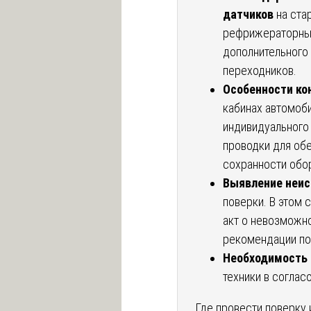
датчиков
на ста
рефрижераторных
дополнительного 
переходников.
Особенности ко
кабинах автомоб
индивидуального
проводки для обе
сохранности обо
Выявление неис
поверки. В этом
акт о невозможно
рекомендации по
Необходимость 
техники в соглас
Где провести поверку 