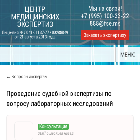
Skip
Мы на связи!
ЦЕНТР
to
+7 (995) 100-33-22
МЕДИЦИНСКИХ
content
888@fse.ms
ЭКСПЕРТИЗ
Лицензия № Л041-01137-77 / 00288849
Заказать экспертизу
от 21 августа 2013 года
МЕНЮ
← Вопросы экспертам
Проведение судебной экспертизы по
вопросу лабораторных исследований
Консультация
Staff
6 месяцев назад