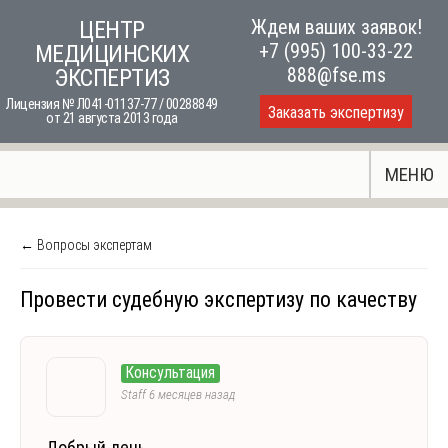
Skip
Ждем ваших заявок!
ЦЕНТР
to
+7 (995) 100-33-22
МЕДИЦИНСКИХ
content
888@fse.ms
ЭКСПЕРТИЗ
Лицензия № Л041-01137-77 / 00288849
Заказать экспертизу
от 21 августа 2013 года
МЕНЮ
← Вопросы экспертам
Провести судебную экспертизу по качеству
Консультация
Staff
6 месяцев назад
Добрый день,