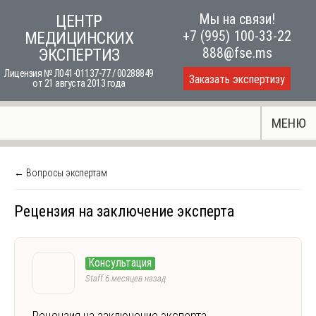
Skip
Мы на связи!
ЦЕНТР
to
+7 (995) 100-33-22
МЕДИЦИНСКИХ
content
888@fse.ms
ЭКСПЕРТИЗ
Лицензия № Л041-01137-77 / 00288849
Заказать экспертизу
от 21 августа 2013 года
МЕНЮ
← Вопросы экспертам
Рецензия на заключение эксперта
Консультация
Staff
6 месяцев назад
Рецензия на заключение эксперта