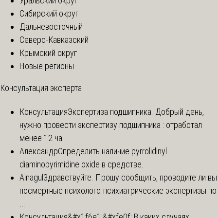
Уральский округ
Сибирский округ
Дальневосточный
Северо-Кавказский
Крымский округ
Новые регионы
Консультация эксперта
Консультация
Экспертиза подшипника. Добрый день,
нужно провести экспертизу подшипника : отработал
менее 12 ча...
Александр
Определить наличие pyrrolidinyl
diaminopyrimidine oxide в средстве.
Ainagul
Здравствуйте. Прошу сообщить, проводите ли вы
посмертные психолого-психиатрические экспертизы по
...
Консультация
&#x1f6e1;&#xfe0f; В каких случаях