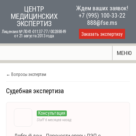
Skip
Ждем ваших заявок!
ЦЕНТР
to
+7 (995) 100-33-22
МЕДИЦИНСКИХ
content
888@fse.ms
ЭКСПЕРТИЗ
Лицензия № Л041-01137-77 / 00288849
Заказать экспертизу
от 21 августа 2013 года
МЕНЮ
← Вопросы экспертам
Судебная экспертиза
Консультация
Staff
6 месяцев назад
Добрый день. Перенести опоры ЛЭП с