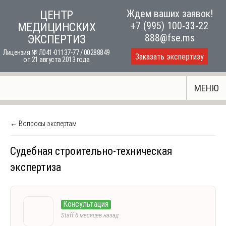
Skip
Ждем ваших заявок!
ЦЕНТР
to
+7 (995) 100-33-22
МЕДИЦИНСКИХ
content
888@fse.ms
ЭКСПЕРТИЗ
Лицензия № Л041-01137-77 / 00288849
Заказать экспертизу
от 21 августа 2013 года
МЕНЮ
← Вопросы экспертам
Судебная строительно-техническая
экспертиза
Консультация
Staff
6 месяцев назад