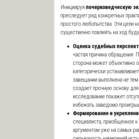
Инициируя
почерковедческую эк
преследует ряд конкретных практ
простого любопытства. Эти цели н
существенно повлиять на ход буд
Оценка судебных перспекти
частая причина обращения. 
сторона может объективно оц
категорически устанавливает
завещании выполнена не тем 
создает прочную основу для 
исследование покажет отсутс
избежать заведомо проигрыш
Формирование и укреплени
специалиста, приобщенное к
аргументом уже на самых ра
серьезность намерений истца