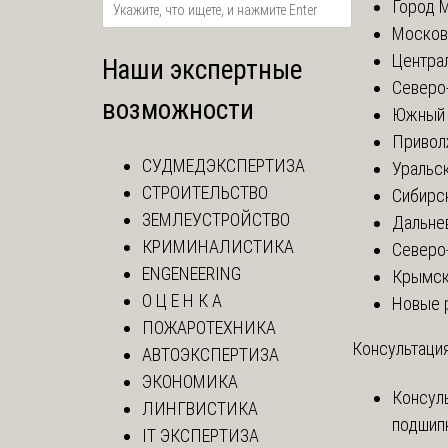
Город 
Москов
Центра
Наши экспертные
Северо
возможности
Южный 
Привол
СУДМЕДЭКСПЕРТИЗА
Уральск
СТРОИТЕЛЬСТВО
Сибирс
ЗЕМЛЕУСТРОЙСТВО
Дальне
КРИМИНАЛИСТИКА
Северо
ENGENEERING
Крымск
О Ц Е Н К А
Новые 
ПОЖАРОТЕХНИКА
Консультация
АВТОЭКСПЕРТИЗА
ЭКОНОМИКА
Консул
ЛИНГВИСТИКА
подшип
IT ЭКСПЕРТИЗА