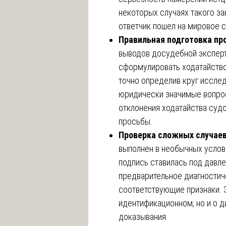
некоторых случаях такого за
ответчик пошел на мировое с
Правильная подготовка пр
выводов досудебной экспер
сформулировать ходатайство
точно определив круг иссле
юридически значимые вопрос
отклонения ходатайства судо
просьбы.
Проверка сложных случаев
выполнен в необычных услови
подпись ставилась под давле
предварительное диагности
соответствующие признаки. Э
идентификационном, но и о 
доказывания.