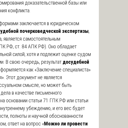
рмирования доказательственной базы или
ния конфликта.
формами заключается в юридическом
судебной почерковедческой экспертизы
,
, является самостоятельным
ПК РФ, ст. 84 АПК РФ). Оно обладает
льной силой, хотя и подлежит оценке судом
и. В свою очередь, результат
досудебной
формляется как «Заключение специалиста»
я». Этот документ не является
ссуальном смысле, но может быть
дела в качестве письменного
 на основании статьи 71 ГПК РФ или статьи
внутреннему убеждению, и его вес будет
сти, полноты и научной обоснованности
м, ответ на вопрос «
Можно ли провести