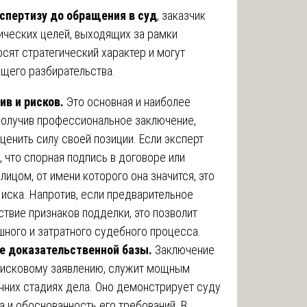
спертизу до обращения в суд
, заказчик
ических целей, выходящих за рамки
осят стратегический характер и могут
ущего разбирательства.
в и рисков.
Это основная и наиболее
Получив профессиональное заключение,
енить силу своей позиции. Если эксперт
, что спорная подпись в договоре или
лицом, от имени которого она значится, это
иска. Напротив, если предварительное
твие признаков подделки, это позволит
ного и затратного судебного процесса.
е доказательственной базы.
Заключение
 исковому заявлению, служит мощным
нних стадиях дела. Оно демонстрирует суду
 и обоснованность его требований. В