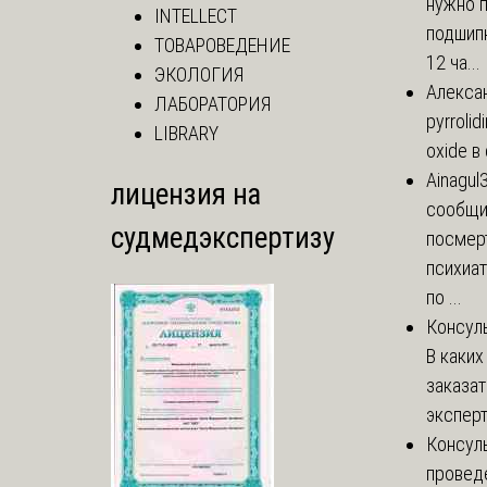
нужно 
INTELLECT
подшипн
ТОВАРОВЕДЕНИЕ
12 ча...
ЭКОЛОГИЯ
Алекса
ЛАБОРАТОРИЯ
pyrrolid
LIBRARY
oxide в
Ainagul
лицензия на
сообщит
судмедэкспертизу
посмер
психиа
по ...
Консул
В каких
заказа
эксперт
Консул
провед