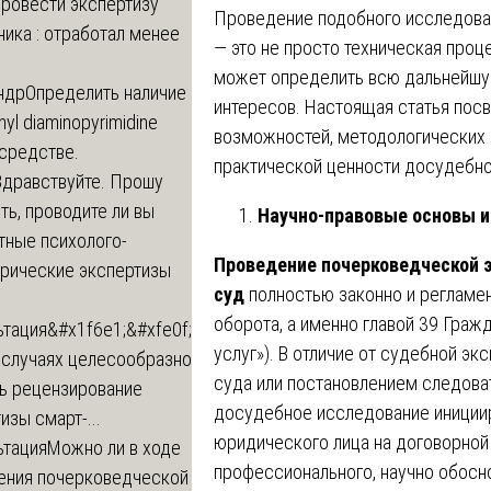
провести экспертизу
Проведение подобного исследова
ика : отработал менее
— это не просто техническая проц
может определить всю дальнейшую
ндр
Определить наличие
интересов. Настоящая статья пос
inyl diaminopyrimidine
возможностей, методологических 
 средстве.
практической ценности досудебно
Здравствуйте. Прошу
ь, проводите ли вы
Научно-правовые основы и
тные психолого-
Проведение почерковедческой 
трические экспертизы
суд
полностью законно и регламе
оборота, а именно главой 39 Гра
ьтация
&#x1f6e1;&#xfe0f;
услуг»). В отличие от судебной э
 случаях целесообразно
суда или постановлением следова
ть рецензирование
досудебное исследование инициир
изы смарт-...
юридического лица на договорной 
ьтация
Можно ли в ходе
профессионального, научно обосн
ения почерковедческой