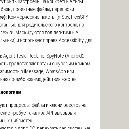
ут быть настроены на конкретные типы
 базы, проектные файлы, переписки.
e):
Коммерческие пакеты (mSpy, FlexiSPY,
отанные для родительского контроля, но
слежки. Маскируются под легитимные
ьники) и используют права Accessibility для
ы
:
Agent Tesla, RedLine, SpyNote (Android),
ость представляют атаки с нулевым кликом
язвимости в iMessage, WhatsApp или
 какого-либо взаимодействия жертвы.
хнологиям
ют процессы, файлы и ключи реестра на
ение требует анализа API-вызовов и
мных библиотек.
яются в ядро ОС, перехватывая системные