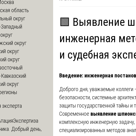
Москва
ская область
льный округ
🟩 Выявление ш
-Западный
округ
инженерная мет
жский округ
ий округ
и судебная эксп
кий округ
восточный
Введение: инженерная постанов
-Кавказский
ий округ
Доброго дня, уважаемые коллеги
регионы
безопасности, системные архитект
защиты государственной тайны и т
 эксперта
Современное
выявление шпионс
ьтация
Экспертиза
комплексную инженерную задачу,
ника. Добрый день,
специализированных методов анал