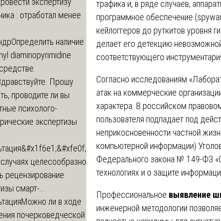
провести экспертизу
трафика и, в ряде случаев, аппара
ика : отработал менее
программное обеспечение (spywar
кейлоггеров до руткитов уровня ги
ндр
Определить наличие
делает его детекцию невозможной 
inyl diaminopyrimidine
соответствующего инструментари
 средстве.
Согласно исследованиям «Лаборат
Здравствуйте. Прошу
атак на коммерческие организаци
ь, проводите ли вы
характера. В российском правовом
тные психолого-
пользователя подпадает под дейс
трические экспертизы
неприкосновенности частной жизн
компьютерной информации) Уголовн
ьтация
&#x1f6e1;&#xfe0f;
Федерального закона № 149-ФЗ «
 случаях целесообразно
технологиях и о защите информаци
ть рецензирование
изы смарт-...
Профессиональное
выявление ш
ьтация
Можно ли в ходе
инженерной методологии позволяе
ения почерковедческой