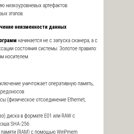
ию низкоуровневых артефактов.
вых этапов.
печение неизменности данных
рограмм
начинается не с запуска сканера, а с
сации состояния системы. Золотое правило:
ым носителем.
ключение уничтожает оперативную память,
вредоносов.
сы (физическое отсоединение Ethernet,
з) диска в формате E01 или RAW с
хэша SHA-256.
й памяти (RAM) с помощью WinPmem