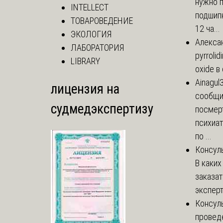
нужно 
INTELLECT
подшипн
ТОВАРОВЕДЕНИЕ
12 ча...
ЭКОЛОГИЯ
Алекса
ЛАБОРАТОРИЯ
pyrrolid
LIBRARY
oxide в
Ainagul
лицензия на
сообщит
судмедэкспертизу
посмер
психиа
по ...
Консул
В каких
заказа
эксперт
Консул
провед