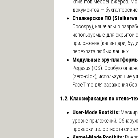
клиентов мессенджеров. Мог
документов — бухгалтерские
Сталкерское ПО (Stalkerwar
Cocospy), изначально разраб
используемые для скрытой 
приложения (календари, будил
перехвата любых данных.
Модульные
spy-платформ
Pegasus (iOS). Особую опасн
(zero-click), использующие у
FaceTime для заражения без
1.2. Классификация по стелс-те
User-Mode Rootkits:
Маскиру
уровне приложений. Обнаруж
проверки целостности систе
Kernel-Mode Rootkits:
Внедр