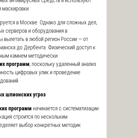
ных антивирусных средств и используют
и маскировки.
руется в Москве. Однако для сложных дел,
ых серверов и оборудования в
ы вылетать в любой регион России — от
рманска до Дербента. Физический доступ к
ьным камнем методически
их программ
, поскольку удаленный анализ
анность цифровых улик и проведение
дований.
ых шпионских угроз
ких программ
начинается с систематизации
кация строится по нескольким
ределяет выбор конкретных методик