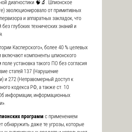
тной диагностики 🧠🔬. Шпионское
e) эволюционировало от примитивных
первизора и аппаратных закладок, что
без глубоких технических знаний и
я.
ории Касперского», более 40 % целевых
и включают компоненты шпионского
 поле установка такого ПО без согласия
твие статей 137 (Нарушение
и) и 272 (Неправомерный доступ к
ого кодекса РФ, а также ст. 10
Об информации, информационных
и».
пионских программ
с применением
т обнаружить даже те угрозы, которые