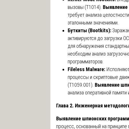
вызовы (T1014).
Выявление
требует анализа целостности
эталонными значениями.
Буткиты (Bootkits):
Заражаю
активируются до загрузки О
для обнаружения стандартны
необходим анализ загрузочн
программаторов.
Fileless Malware:
Исполняютс
процессы и скриптовые движ
(T1059.001).
Выявление шпи
анализа оперативной памяти
Глава 2. Инженерная методоло
Выявление шпионских програм
процесс, основанный на принципе 