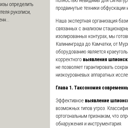
полностью невидимы для сигнатур
тизы определить
продвинутые техники обфускации 
теля рукописи,
нн...
Наша экспертная организация бази
связанных с анализом стационарн
изолированных контурах, мы готов
Калининграда до Камчатки, от Му
оборудованию является краеугол
корректного
выявления шпионск
не позволяет гарантировать сохр
низкоуровневых аппаратных иссле
Глава 1. Таксономия современн
Эффективное
выявление шпионс
возможных типов угроз. Классифи
ортогональным признакам, что оп
обнаружения и инструментария.