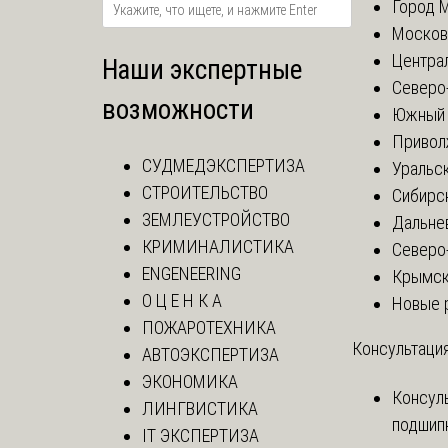
Город 
Москов
Центра
Наши экспертные
Северо
возможности
Южный 
Привол
СУДМЕДЭКСПЕРТИЗА
Уральск
СТРОИТЕЛЬСТВО
Сибирс
ЗЕМЛЕУСТРОЙСТВО
Дальне
КРИМИНАЛИСТИКА
Северо
ENGENEERING
Крымск
О Ц Е Н К А
Новые 
ПОЖАРОТЕХНИКА
Консультация
АВТОЭКСПЕРТИЗА
ЭКОНОМИКА
Консул
ЛИНГВИСТИКА
подшип
IT ЭКСПЕРТИЗА