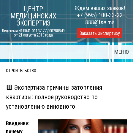
Skip
Ждем ваших заявок!
ЦЕНТР
to
+7 (995) 100-33-22
МЕДИЦИНСКИХ
content
888@fse.ms
ЭКСПЕРТИЗ
Лицензия № Л041-01137-77 / 00288849
Заказать экспертизу
от 21 августа 2013 года
МЕНЮ
СТРОИТЕЛЬСТВО
🟥 Экспертиза причины затопления
квартиры: полное руководство по
установлению виновного
Введение:
почему