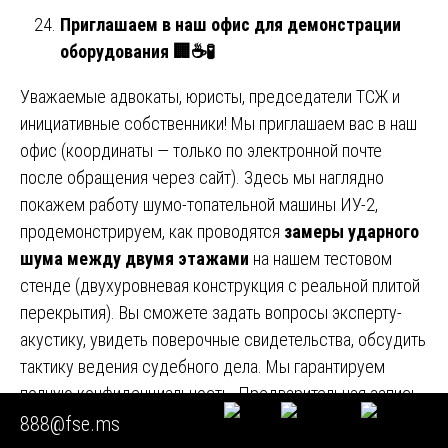
Приглашаем в наш офис для демонстрации
оборудования
🏢☕🧪
Уважаемые адвокаты, юристы, председатели ТСЖ и
инициативные собственники! Мы приглашаем вас в наш
офис (координаты — только по электронной почте
после обращения через сайт). Здесь мы наглядно
покажем работу шумо-топательной машины ИУ-2,
продемонстрируем, как проводятся
замеры ударного
шума между двумя этажами
на нашем тестовом
стенде (двухуровневая конструкция с реальной плитой
перекрытия). Вы сможете задать вопросы эксперту-
акустику, увидеть поверочные свидетельства, обсудить
тактику ведения судебного дела. Мы гарантируем
полную конфиденциальность. Предварительная запись
— через форму на сайте. 🚪🪑🔊➡️🤝
888@fse.ms