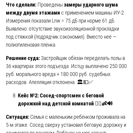
Что сделали:
Проведены
замеры ударного шума
между двумя этажами
с применением машины ИУ-2.
Измерения показали Lnw = 75 дБ при норме 61 дБ.
Выявлено: отсутствие звукоизоляционной прокладки
под стяжкой (подрядчик сэкономил). Вместо неё —
полиэтиленовая плёнка.
Решение суда:
Застройщик обязан переделать полы в
36 квартирах этого подъезда. Истцу выплачено 250 000
руб. морального вреда + 180 000 руб. судебных
расходов. Апелляция отклонена. 🏛️💵✅
Кейс №2: Сосед-спортсмен с беговой
дорожкой над детской комнатой
🏃‍♂️👶🔊
Ситуация:
Семья с маленьким ребёнком проживала на
5-м этаже. Сосед сверху установил беговую дорожку и
занимался по вечерам. Ребёнок не мог заснуть,