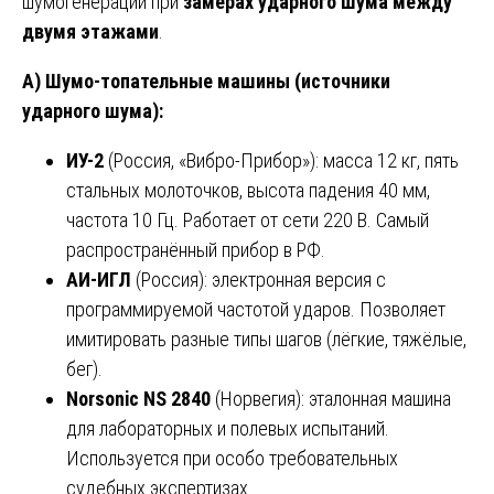
шумогенерации при
замерах ударного шума между
двумя этажами
.
А) Шумо-топательные машины (источники
ударного шума):
ИУ-2
(Россия, «Вибро-Прибор»): масса 12 кг, пять
стальных молоточков, высота падения 40 мм,
частота 10 Гц. Работает от сети 220 В. Самый
распространённый прибор в РФ.
АИ-ИГЛ
(Россия): электронная версия с
программируемой частотой ударов. Позволяет
имитировать разные типы шагов (лёгкие, тяжёлые,
бег).
Norsonic NS 2840
(Норвегия): эталонная машина
для лабораторных и полевых испытаний.
Используется при особо требовательных
судебных экспертизах.