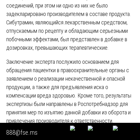
соединений, при этом ни одно из них не было
задекларировано производителем в составе продукта.
Сибутрамин, являющийся лекарственным средством,
отпускаемым по рецепту и обладающим серьезными
побочными эффектами, был представлен в добавке в
дозировках, превышающих терапевтические.
Заключение эксперта послужило основанием для
обращения пациентки в правоохранительные органы с
заявлением о реализации некачественной и опасной
продукции, а также для предъявления иска о
компенсации вреда здоровью. Кроме того, результаты
экспертизы были направлены в Роспотребнадзор для
принятия мер по изъятию данной добавки из оборота и
привлечения производителя к ответственности.
888@fse.ms
Кейс 2. Спор о нарушении антидопинговых правил