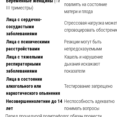
Беременные женщины
(I и
повлиять на состояние
III триместры)
матери и плода
Лица с сердечно-
Стрессовая нагрузка може
сосудистыми
спровоцировать обострени
заболеваниями
Лица с психическими
Реакции могут быть
расстройствами
непредсказуемыми
Лица с тяжелыми
Кашель и нарушение
респираторными
дыхания искажают
заболеваниями
показатели
Лица в состоянии
алкогольного или
Тестирование запрещено
наркотического опьянения
Несовершеннолетние до 14
Неспособность адекватно
лет
понимать вопросы
Перед процедурой полиграфолог обязан провести